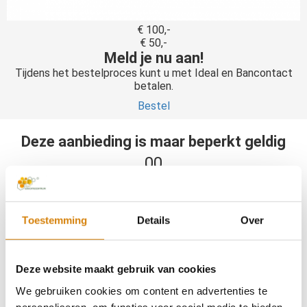
€ 100,-
€ 50,-
Meld je nu aan!
Tijdens het bestelproces kunt u met Ideal en Bancontact
betalen.
Bestel
Deze aanbieding is maar beperkt geldig
00
dagen
00
uren
Toestemming
Details
Over
00
minuten
Deze website maakt gebruik van cookies
00
We gebruiken cookies om content en advertenties te
seconden
personaliseren, om functies voor social media te bieden