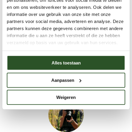
en om ons websiteverkeer te analyseren. Ook delen we
Bestel
informatie over uw gebruik van onze site met onze
partners voor social media, adverteren en analyse. Deze
partners kunnen deze gegevens combineren met andere
informatie die u aan ze heeft verstrekt of die ze hebben
Twijfel je nog? Schrijf je dan in voor de
verzameld op basis van uw gebruik van hun services.
informatie Webinars
Alles toestaan
Schrijf je snel in
vol=vol
Aanpassen
Weigeren