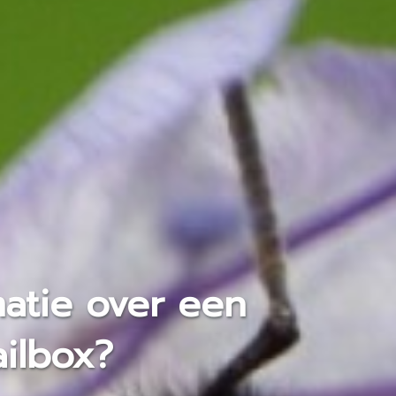
atie over een
ailbox?