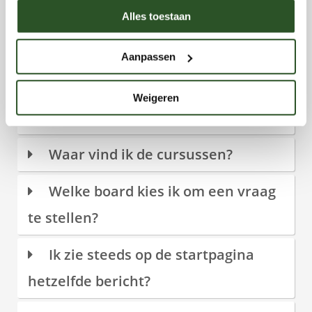
Werkt software met Microsoft en
Alles toestaan
Apple?
Aanpassen
Ik ben mijn wachtwoord vergeten
Weigeren
Hoe wijzig ik mijn wachtwoord?
Waar vind ik de cursussen?
Welke board kies ik om een vraag
te stellen?
Ik zie steeds op de startpagina
hetzelfde bericht?