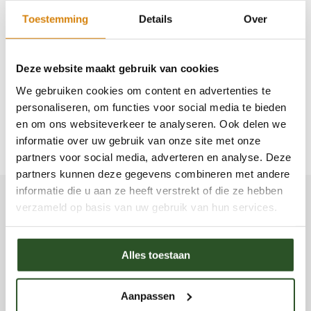
cursussen en betalingsysteem software van de IMU. Wij
Toestemming
Details
Over
zijn heel tevreden met deze software. Daarom zijn we
affiliate. Dat wil zeggen dat als je via onderstaande
Deze website maakt gebruik van cookies
buttons
naar de website gaat en een van deze
We gebruiken cookies om content en advertenties te
producten koopt,
wij een vergoeding van de IMU
personaliseren, om functies voor social media te bieden
ontvange
n. Jij blij - wij blij!
en om ons websiteverkeer te analyseren. Ook delen we
informatie over uw gebruik van onze site met onze
partners voor social media, adverteren en analyse. Deze
partners kunnen deze gegevens combineren met andere
informatie die u aan ze heeft verstrekt of die ze hebben
verzameld op basis van uw gebruik van hun services.
Alles toestaan
Aanpassen