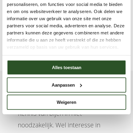
denken dat het best veel werk is dus een duo functie
personaliseren, om functies voor social media te bieden
en om ons websiteverkeer te analyseren. Ook delen we
lijkt ons het meest passend.
informatie over uw gebruik van onze site met onze
partners voor social media, adverteren en analyse. Deze
partners kunnen deze gegevens combineren met andere
Neem contact op
informatie die u aan ze heeft verstrekt of die ze hebben
verzameld op basis van uw gebruik van hun services.
Alles toestaan
Aanpassen
Voor alle vacatures geldt:
Weigeren
Kennis van bijen in niet
noodzakelijk. Wel interesse in