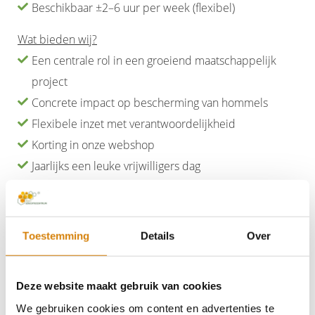
Beschikbaar ±2–6 uur per week (flexibel)
Wat bieden wij?
Een centrale rol in een groeiend maatschappelijk
project
Concrete impact op bescherming van hommels
Flexibele inzet met verantwoordelijkheid
Korting in onze webshop
Jaarlijks een leuke vrijwilligers dag
Zou mooi zijn als je in de buurt van Vorden woont zodat je
ook af en toe naar kantoor kan komen maar dat is geen
Toestemming
Details
Over
vereiste
.
Er zit een overlap in bovenstaande functies. Mogelijk
Deze website maakt gebruik van cookies
kunnen functies gecombineerd worden maar we
We gebruiken cookies om content en advertenties te