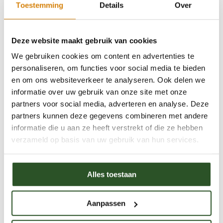
analyse
Toestemming
Details
Over
Door een goede monitoring en analyse te doen
om precies te weten waar deze bijen nog leven
Deze website maakt gebruik van cookies
kunnen we gerichter adviezen geven om deze
We gebruiken cookies om content en advertenties te
bijen te beschermen.
personaliseren, om functies voor social media te bieden
±€15000,- per bijensoort
en om ons websiteverkeer te analyseren. Ook delen we
informatie over uw gebruik van onze site met onze
partners voor social media, adverteren en analyse. Deze
partners kunnen deze gegevens combineren met andere
informatie die u aan ze heeft verstrekt of die ze hebben
verzameld op basis van uw gebruik van hun services.
Alles toestaan
Contact met
Aanpassen
grondeigenaren