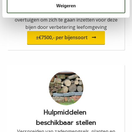
M.b.v. E-book gericht grondeigenaren
Weigeren
benaderen waar deze bijensoort voorkomt en
overtuigen om zich te gaan inzetten voor deze
bijen door verbetering leefomgeving
±€7500,- per bijensoort
Hulpmiddelen
beschikbaar stellen
Verspreiden van zadenmengsels, planten en