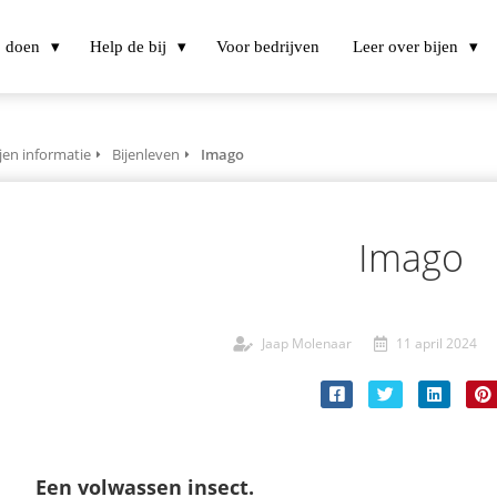
j doen
Help de bij
Voor bedrijven
Leer over bijen
jen informatie
Bijenleven
Imago
Imago
Jaap Molenaar
11 april 2024
Een volwassen insect.