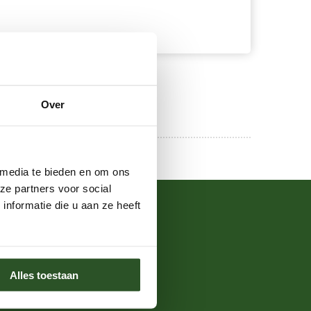
Over
 media te bieden en om ons
ze partners voor social
nformatie die u aan ze heeft
Over de Bijenstichting
ontact
eelgestelde vragen
Alles toestaan
at we doen