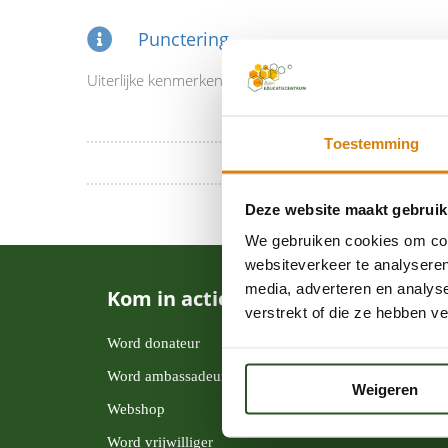
Punctering
Uiterlijke kenmerken als kuiltjes en groefjes in het exos
Toestemming
Deze website maakt gebruik
We gebruiken cookies om cont
websiteverkeer te analyseren
media, adverteren en analys
Kom in actie
verstrekt of die ze hebben v
Word donateur
Word ambassadeur
Weigeren
Webshop
Word vrijwilliger