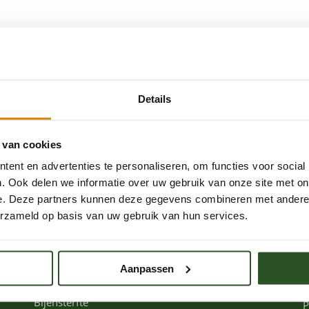
kelet (uitwendige...
Details
 van cookies
ent en advertenties te personaliseren, om functies voor social
. Ook delen we informatie over uw gebruik van onze site met on
e. Deze partners kunnen deze gegevens combineren met andere i
Word een bijenkenner
erzameld op basis van uw gebruik van hun services.
Solitaire bijen
C
Hommels
V
Aanpassen
Honingbijen
W
Bijensterfte
P