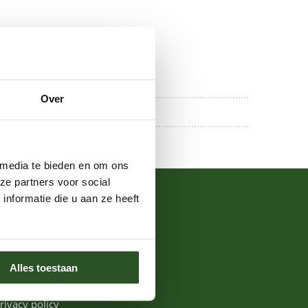
Over
 media te bieden en om ons
ze partners voor social
nformatie die u aan ze heeft
Over de Bijenstichting
ontact
eelgestelde vragen
Alles toestaan
at we doen
rivacy policy