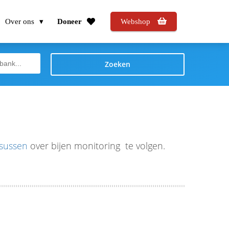
Over ons
Doneer
Webshop
Zoeken
sussen
over bijen monitoring te volgen.
de community ruimte voor informatie uitwisseling