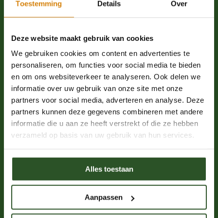
Toestemming
Details
Over
Word een bijenkenner
Deze website maakt gebruik van cookies
Solitaire bijen
We gebruiken cookies om content en advertenties te
Hommels
personaliseren, om functies voor social media te bieden
Honingbijen
en om ons websiteverkeer te analyseren. Ook delen we
Bijensterfte
informatie over uw gebruik van onze site met onze
partners voor social media, adverteren en analyse. Deze
Nestelgelegenheid
partners kunnen deze gegevens combineren met andere
Bij-vriendelijk beheer
informatie die u aan ze heeft verstrekt of die ze hebben
Bestuiving
verzameld op basis van uw gebruik van hun services.
Drachtplanten
Alles toestaan
Over de Bijenstichting
Contact
Aanpassen
Veelgestelde vragen