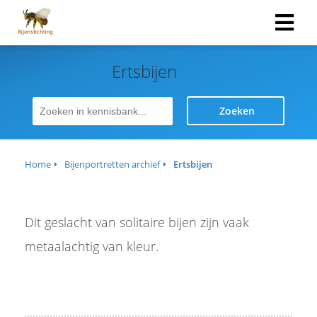
Ertsbijen
Zoeken
Home
Bijenportretten archief
Ertsbijen
Dit geslacht van solitaire bijen zijn vaak
metaalachtig van kleur.