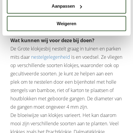
Mannetjes gebruiken klokjes vaak om in te
Aanpassen
overnachten. Voor de nectar worden ook andere
planten bezocht. Kaasjeskruid is gewild zowel bij de
Weigeren
mannetjes als bij de vrouwtjes.
Wat kunnen wij voor deze bij doen?
De Grote klokjesbij nestelt graag in tuinen en parken
mits daar
nestelgelegenheid
is en voedsel. Ze vliegen
op verschillende soorten klokjes, waaronder ook op
gecultiveerde soorten. Je kunt ze helpen aan een
plek om te nestelen door een bijenhotel met holle
stengels van bamboe, riet of karton te plaatsen of
houtblokken met geboorde gangen. De diameter van
de gangen moet ongeveer 4 mm zijn.
De bloeiwijze van klokjes varieert. Het kan daarom
mooi zijn verschillende soorten aan te planten. Veel
klokjes zoals het Prachtklokje, Dalmatiëklokje,