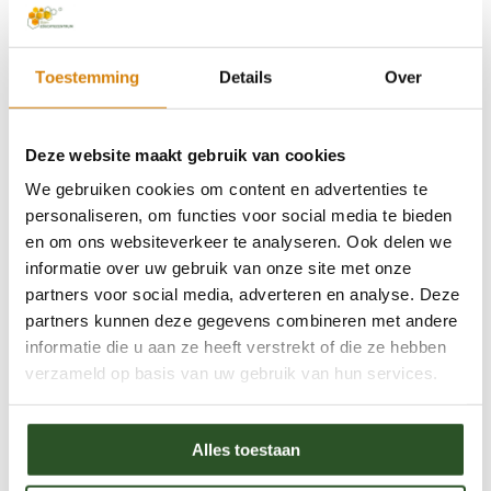
voedselvoorraad te verorberen en te volgroeien.
Daarna spint het een witte cocon om te
Toestemming
Details
Over
overwinteren.
***Bijenbroodje: een mengsel van stuifmeel en
Deze website maakt gebruik van cookies
nectar dat door een solitaire bij in het nest in een
We gebruiken cookies om content en advertenties te
broedcel wordt gebracht en dient als voedsel voor
personaliseren, om functies voor social media te bieden
de larve.
en om ons websiteverkeer te analyseren. Ook delen we
informatie over uw gebruik van onze site met onze
Voedsel
partners voor social media, adverteren en analyse. Deze
De vrouwtjes verzamelen stuifmeel uitsluitend van
partners kunnen deze gegevens combineren met andere
klokjes (
Campanula
). Zij zijn soms lang bezig in een
informatie die u aan ze heeft verstrekt of die ze hebben
bloem met het verzamelen van stuifmeelkorrels
verzameld op basis van uw gebruik van hun services.
waarbij ze alle drie pootparen gebruiken. De
stuifmeelkorrels worden door het vrouwtje naar de
Alles toestaan
buikschuier geveegd en zo vervoerd naar het nest.