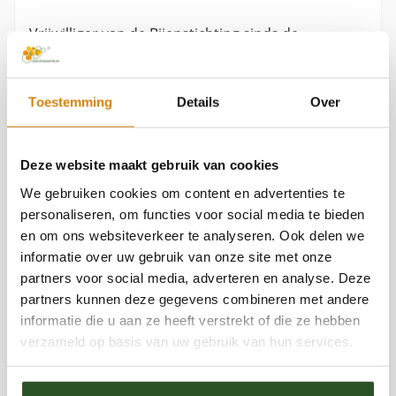
Vrijwilliger van de Bijenstichting sinds de
oprichting in 2010 en voorzitter sinds januari 2020.
Zij is de dochter van Jaap Molenaar en heeft
Toestemming
Details
Over
daardoor veel meegekregen over de bijen en de
bijensterfte. Maaike is militair verpleegkundige en
Deze website maakt gebruik van cookies
houdt zich in haar vrije tijd bezig met natuurlijk en
We gebruiken cookies om content en advertenties te
duurzaam eten. ‘Het is ook aan de nieuwe
personaliseren, om functies voor social media te bieden
generatie om op te komen voor de natuur, en ik
en om ons websiteverkeer te analyseren. Ook delen we
informatie over uw gebruik van onze site met onze
doe dat van harte voor de bijen!’.
partners voor social media, adverteren en analyse. Deze
Bekijk ook
partners kunnen deze gegevens combineren met andere
informatie die u aan ze heeft verstrekt of die ze hebben
verzameld op basis van uw gebruik van hun services.
Reacties