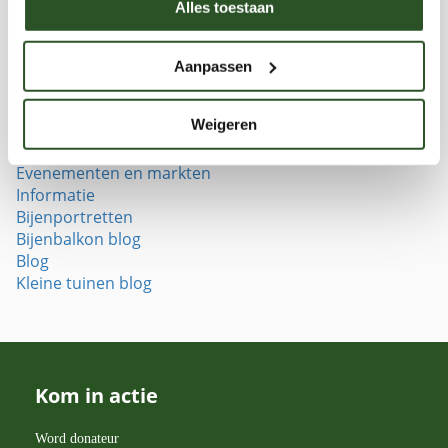
Alles toestaan
Aanpassen
Categorieën
Opinie
Weigeren
Nieuwsberichten
Bestrijdingsmiddelen
Evenementen en markten
Informatie
Bijenportretten
Bijenbalkon blog
Blog
Kleine tuinen blog
Kom in actie
Word donateur