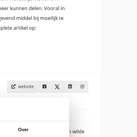
 meer kunnen delen. Vooral in
evend middel bij moeilijk te
lete artikel op:
website
an de Bijenstichting en Bijen
Over
trokken bij de bescherming van wilde