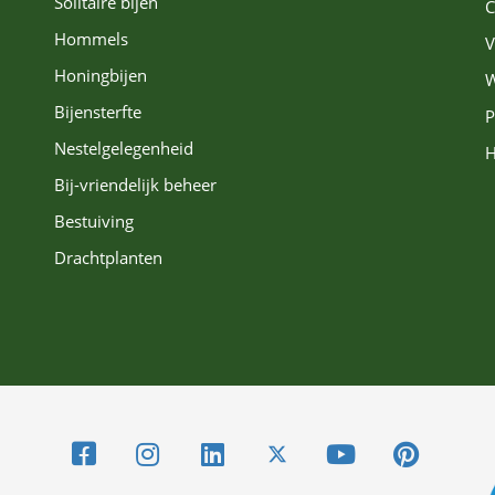
Solitaire bijen
C
Hommels
V
Honingbijen
W
Bijensterfte
P
Nestelgelegenheid
H
Bij-vriendelijk beheer
Bestuiving
Drachtplanten