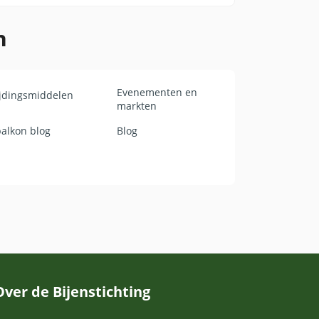
Jaap mensen inspireren om bewuster om
n
ijke leefomgeving.
Evenementen en
ijdingsmiddelen
markten
balkon blog
Blog
Over de Bijenstichting