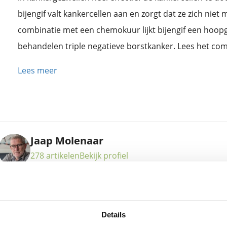
bijengif valt kankercellen aan en zorgt dat ze zich niet
combinatie met een chemokuur lijkt bijengif een hoopg
behandelen triple negatieve borstkanker. Lees het comp
Lees meer
Jaap Molenaar
278 artikelen
Bekijk profiel
Over Jaap MolenaarJaap Molenaar is directeur en oprichter v
Details
Educatiecentrum in Vorden en al meer dan 15 jaar actief be