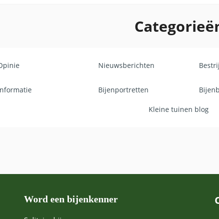
excursies over bijen en natuurbeleving.Met zijn blogs wil 
Categorieë
te gaan met natuur en zelf bij te dragen aan een bijvriendel
Opinie
Nieuwsberichten
Bestr
Informatie
Bijenportretten
Bijen
Kleine tuinen blog
Word een bijenkenner