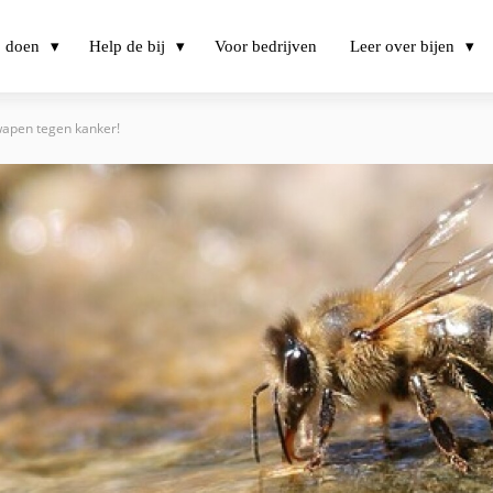
j doen
Help de bij
Voor bedrijven
Leer over bijen
 wapen tegen kanker!