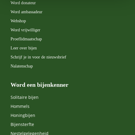
Word donateur
te gaan met natuur en zelf bij te dragen aan een
Word ambassadeur
bijvriendelijke leefomgeving.
Webshop
Word vrijwilliger
Proeflidmaatschap
Leer over bijen
Schrijf je in voor de nieuwsbrief
Nalatenschap
Word een bijenkenner
Solitaire bijen
Hommels
Honingbijen
Bijensterfte
Nestelgelegenheid