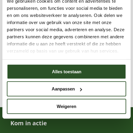
We gebruiken cookies om content en advertenties te
bestuivers voor onze voedselvoorziening en
personaliseren, om functies voor social media te bieden
Bestrijdingsmiddelen
ecosystemen. Daarnaast verzorgt hij regelmatig
en om ons websiteverkeer te analyseren. Ook delen we
informatie over uw gebruik van onze site met onze
Evenementen en markten
lezingen, workshops en excursies over bijen en
partners voor social media, adverteren en analyse. Deze
natuurbeleving.Met zijn blogs wil Jaap mensen
Informatie
partners kunnen deze gegevens combineren met andere
inspireren om bewuster om te gaan met natuur
informatie die u aan ze heeft verstrekt of die ze hebben
Bijenportretten
verzameld op basis van uw gebruik van hun services.
en zelf bij te dragen aan een bijvriendelijke
Bijenbalkon blog
leefomgeving. Als auteur deelt Jaap toegankelijke
Blog
Alles toestaan
en inhoudelijke kennis over wilde bijen, hommels,
biodiversiteit, natuurinclusief tuinieren en het
Kleine tuinen blog
Aanpassen
belang van bestuivers voor onze
voedselvoorziening en ecosystemen. Daarnaast
Weigeren
verzorgt hij regelmatig lezingen, workshops en
excursies over bijen en natuurbeleving.Met zijn
Kom in actie
blogs wil Jaap mensen inspireren om bewuster om