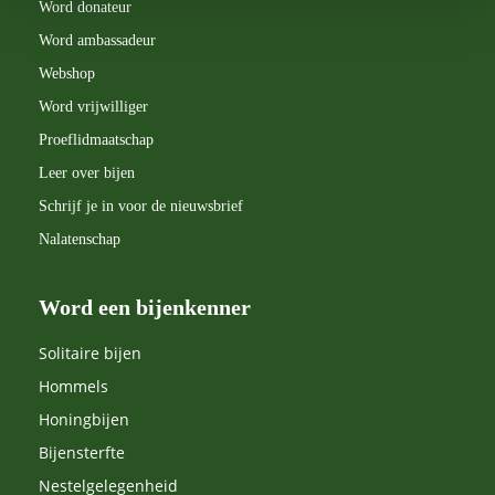
Word donateur
te gaan met natuur en zelf bij te dragen aan een
Word ambassadeur
bijvriendelijke leefomgeving.
Webshop
Word vrijwilliger
Proeflidmaatschap
Leer over bijen
Schrijf je in voor de nieuwsbrief
Nalatenschap
Word een bijenkenner
Solitaire bijen
Hommels
Honingbijen
Bijensterfte
Nestelgelegenheid