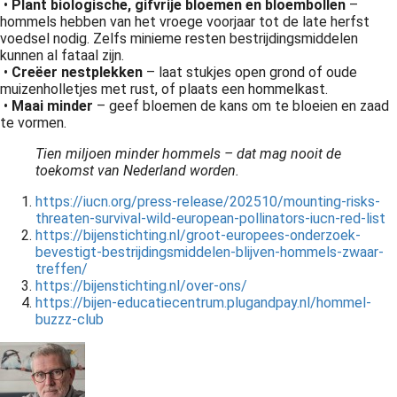
•
Plant biologische, gifvrije bloemen en bloembollen
–
hommels hebben van het vroege voorjaar tot de late herfst
voedsel nodig. Zelfs minieme resten bestrijdingsmiddelen
kunnen al fataal zijn.
•
Creëer nestplekken
– laat stukjes open grond of oude
muizenholletjes met rust, of plaats een hommelkast.
•
Maai minder
– geef bloemen de kans om te bloeien en zaad
te vormen.
Tien miljoen minder hommels – dat mag nooit de
toekomst van Nederland worden.
https://iucn.org/press-release/202510/mounting-risks-
threaten-survival-wild-european-pollinators-iucn-red-list
https://bijenstichting.nl/groot-europees-onderzoek-
bevestigt-bestrijdingsmiddelen-blijven-hommels-zwaar-
treffen/
https://bijenstichting.nl/over-ons/
https://bijen-educatiecentrum.plugandpay.nl/hommel-
buzzz-club