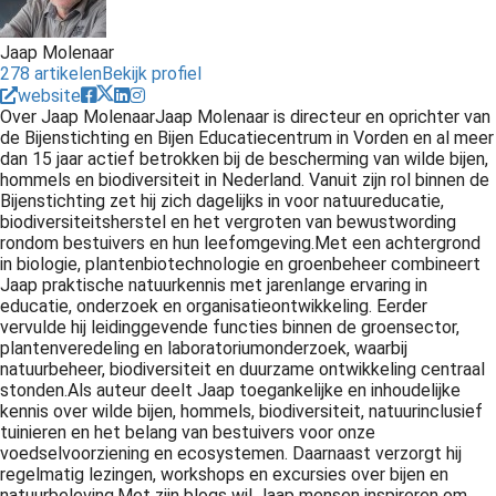
Jaap Molenaar
278 artikelen
Bekijk profiel
website
Over Jaap MolenaarJaap Molenaar is directeur en oprichter van
de Bijenstichting en Bijen Educatiecentrum in Vorden en al meer
dan 15 jaar actief betrokken bij de bescherming van wilde bijen,
hommels en biodiversiteit in Nederland. Vanuit zijn rol binnen de
Bijenstichting zet hij zich dagelijks in voor natuureducatie,
biodiversiteitsherstel en het vergroten van bewustwording
rondom bestuivers en hun leefomgeving.Met een achtergrond
in biologie, plantenbiotechnologie en groenbeheer combineert
Jaap praktische natuurkennis met jarenlange ervaring in
educatie, onderzoek en organisatieontwikkeling. Eerder
vervulde hij leidinggevende functies binnen de groensector,
plantenveredeling en laboratoriumonderzoek, waarbij
natuurbeheer, biodiversiteit en duurzame ontwikkeling centraal
stonden.Als auteur deelt Jaap toegankelijke en inhoudelijke
kennis over wilde bijen, hommels, biodiversiteit, natuurinclusief
tuinieren en het belang van bestuivers voor onze
voedselvoorziening en ecosystemen. Daarnaast verzorgt hij
regelmatig lezingen, workshops en excursies over bijen en
natuurbeleving.Met zijn blogs wil Jaap mensen inspireren om