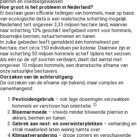
planten en voedselgewassen.
Hoe groot is het probleem in Nederland?
Er bestaan geen officiële tellingen van hommels, maar op basis
van ecologische data is een realistische schatting mogelijk.
Nederland telt ongeveer 3,35 miljoen hectare land, waarvan
naar schatting 10% geschikt leefgebied vormt voor hommels,
bloemrijke bermen, natuurterreinen en tuinen.
In zulke gebieden leeft gemiddeld één hommelnest per
hectare, met circa 150 individuen per kolonie. Daarmee zijn er
naar schatting 50 miljoen hommels actief tijdens het seizoen.
Als één op de vijf soorten verdwijnt, daalt dat aantal met
ongeveer 10 miljoen hommels, een dramatische afname van
onze natuurlijke bestuivers.
Oorzaken van de achteruitgang
De oorzaken van de afname zijn bekend, maar complex en
samenhangend:
Pesticidengebruik
– ook lage doseringen verzwakken
2)
hommels en verstoren hun oriëntatie.
Bloemarmoede
– steeds minder bloeiende planten in
akkers, bermen en tuinen.
Gebrek aan nest- en overwinterplekken
– verharding en
strak maaibeleid laten weinig ruimte over.
Klimaatverandering
– droge zomers en verschuivende