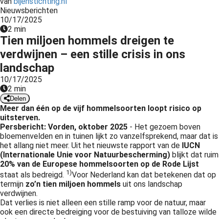
van
bijenstichting.nl
Nieuwsberichten
10/17/2025
2 min
Tien miljoen hommels dreigen te
verdwijnen – een stille crisis in ons
landschap
10/17/2025
2 min
Delen
Meer dan één op de vijf hommelsoorten loopt risico op
uitsterven.
Persbericht: Vorden, oktober 2025
- Het gezoem boven
bloemenvelden en in tuinen lijkt zo vanzelfsprekend, maar dat is
het allang niet meer. Uit het nieuwste rapport van de
IUCN
(Internationale Unie voor Natuurbescherming)
blijkt dat ruim
20% van de Europese hommelsoorten op de Rode Lijst
1)
staat als bedreigd.
Voor Nederland kan dat betekenen dat op
termijn
zo’n tien miljoen hommels
uit ons landschap
verdwijnen.
Dat verlies is niet alleen een stille ramp voor de natuur, maar
ook een directe bedreiging voor de bestuiving van talloze wilde