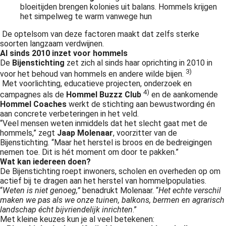
bloeitijden brengen kolonies uit balans. Hommels krijgen
het simpelweg te warm vanwege hun
De optelsom van deze factoren maakt dat zelfs sterke
soorten langzaam verdwijnen.
Al sinds 2010 inzet voor hommels
De
Bijenstichting
zet zich al sinds haar oprichting in 2010 in
3)
voor het behoud van hommels en andere wilde bijen.
Met voorlichting, educatieve projecten, onderzoek en
4)
campagnes als de
Hommel Buzzz Club
en de aankomende
Hommel Coaches
werkt de stichting aan bewustwording én
aan concrete verbeteringen in het veld.
“Veel mensen weten inmiddels dat het slecht gaat met de
hommels,” zegt
Jaap Molenaar
, voorzitter van de
Bijenstichting. “Maar het herstel is broos en de bedreigingen
nemen toe. Dit is hét moment om door te pakken.”
Wat kan iedereen doen?
De Bijenstichting roept inwoners, scholen en overheden op om
actief bij te dragen aan het herstel van hommelpopulaties.
“
Weten is niet genoeg,”
benadrukt Molenaar. “
Het echte verschil
maken we pas als we onze tuinen, balkons, bermen en agrarisch
landschap écht bijvriendelijk inrichten
.”
Met kleine keuzes kun je al veel betekenen: