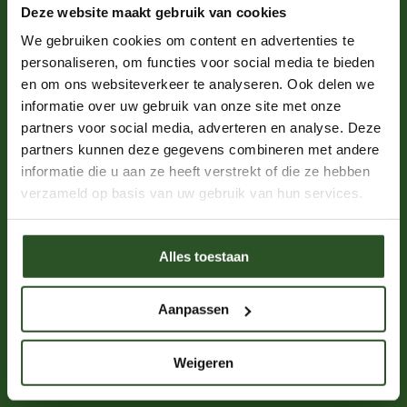
Deze website maakt gebruik van cookies
Kom in actie
We gebruiken cookies om content en advertenties te
personaliseren, om functies voor social media te bieden
en om ons websiteverkeer te analyseren. Ook delen we
Word donateur
informatie over uw gebruik van onze site met onze
Word ambassadeur
partners voor social media, adverteren en analyse. Deze
Webshop
partners kunnen deze gegevens combineren met andere
Word vrijwilliger
informatie die u aan ze heeft verstrekt of die ze hebben
verzameld op basis van uw gebruik van hun services.
Proeflidmaatschap
Leer over bijen
Schrijf je in voor de nieuwsbrief
Alles toestaan
Nalatenschap
Aanpassen
Word een bijenkenner
Weigeren
Solitaire bijen
Hommels