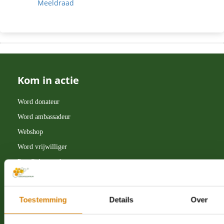
Meeldraad
Kom in actie
Word donateur
Word ambassadeur
Webshop
Word vrijwilliger
Proeflidmaatschap
Leer over bijen
Schrijf je in voor de nieuwsbrief
Toestemming
Details
Over
Nalatenschap