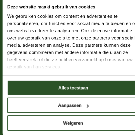
Deze website maakt gebruik van cookies
Word een bijenkenner
We gebruiken cookies om content en advertenties te
Solitaire bijen
personaliseren, om functies voor social media te bieden en 
Hommels
ons websiteverkeer te analyseren. Ook delen we informatie
over uw gebruik van onze site met onze partners voor social
Honingbijen
media, adverteren en analyse. Deze partners kunnen deze
Bijensterfte
gegevens combineren met andere informatie die u aan ze
Nestelgelegenheid
heeft verstrekt of die ze hebben verzameld op basis van uw
Bij-vriendelijk beheer
gebruik van hun services.
Bestuiving
Drachtplanten
Alles toestaan
Over de Bijenstichting
Aanpassen
Contact
Weigeren
Veelgestelde vragen
Wat we doen