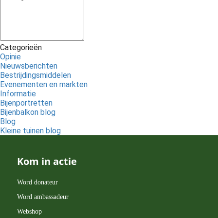
Categorieën
Opinie
Nieuwsberichten
Bestrijdingsmiddelen
Evenementen en markten
Informatie
Bijenportretten
Bijenbalkon blog
Blog
Kleine tuinen blog
Kom in actie
Word donateur
Word ambassadeur
Webshop