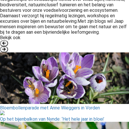
biodiversiteit, natuurinclusief tuinieren en het belang van
bestuivers voor onze voedselvoorziening en ecosystemen.
Daarnaast verzorgt hij regelmatig lezingen, workshops en
excursies over bijen en natuurbeleving.Met zijn blogs wil Jaap
mensen inspireren om bewuster om te gaan met natuur en zelf
bij te dragen aan een bijvriendelijke leefomgeving.
Bekijk ook
Bloembollenparade met Anne Wieggers in Vorden
Op het bijenbalkon van Nynde: ‘Het hele jaar in bloei’