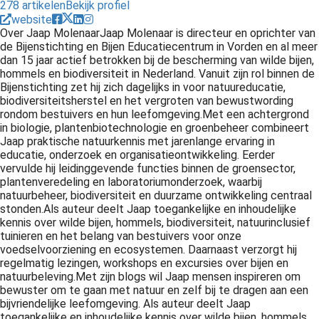
278 artikelen
Bekijk profiel
website
Over Jaap MolenaarJaap Molenaar is directeur en oprichter van
de Bijenstichting en Bijen Educatiecentrum in Vorden en al meer
dan 15 jaar actief betrokken bij de bescherming van wilde bijen,
hommels en biodiversiteit in Nederland. Vanuit zijn rol binnen de
Bijenstichting zet hij zich dagelijks in voor natuureducatie,
biodiversiteitsherstel en het vergroten van bewustwording
rondom bestuivers en hun leefomgeving.Met een achtergrond
in biologie, plantenbiotechnologie en groenbeheer combineert
Jaap praktische natuurkennis met jarenlange ervaring in
educatie, onderzoek en organisatieontwikkeling. Eerder
vervulde hij leidinggevende functies binnen de groensector,
plantenveredeling en laboratoriumonderzoek, waarbij
natuurbeheer, biodiversiteit en duurzame ontwikkeling centraal
stonden.Als auteur deelt Jaap toegankelijke en inhoudelijke
kennis over wilde bijen, hommels, biodiversiteit, natuurinclusief
tuinieren en het belang van bestuivers voor onze
voedselvoorziening en ecosystemen. Daarnaast verzorgt hij
regelmatig lezingen, workshops en excursies over bijen en
natuurbeleving.Met zijn blogs wil Jaap mensen inspireren om
bewuster om te gaan met natuur en zelf bij te dragen aan een
bijvriendelijke leefomgeving. Als auteur deelt Jaap
toegankelijke en inhoudelijke kennis over wilde bijen, hommels,