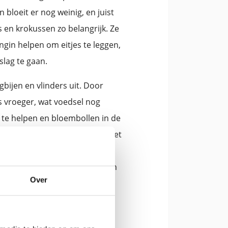
 bloeit er nog weinig, en juist
 en krokussen zo belangrijk. Ze
ingin helpen om eitjes te leggen,
slag te gaan.
gbijen en vlinders uit. Door
s vroeger, wat voedsel nog
te helpen en bloembollen in de
ktober en december, wanneer het
or de ontwikkeling van sterke
en komen en je balkon volop in
Over
e bestuivers te verwelkomen!