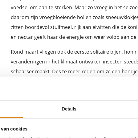
voedsel om aan te sterken. Maar zo vroeg in het seizoen
daarom zijn vroegbloeiende bollen zoals sneeuwklokjes
zitten boordevol stuifmeel, rijk aan eiwitten die de kon
en nectar geeft haar de energie om weer volop aan de 
Rond maart vliegen ook de eerste solitaire bijen, honin
veranderingen in het klimaat ontwaken insecten steed
schaarser maakt. Des te meer reden om ze een handje 
grond te stoppen. Plant ze bij voorkeur tussen half o
kouder begint te worden. Deze kou hebben ze nodig vo
wortels. Zo kunnen ze in het voorjaar gezond naar bov
Details
bloei zetten, klaar om hommels, bijen en andere vroeg
Bollen voor de biodiversiteit
 van cookies