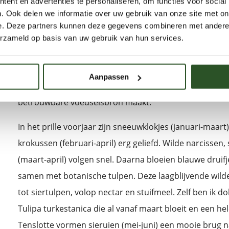
ent en advertenties te personaliseren, om functies voor social
De keuze aan bloembollen is groot, dus welke kies je da
. Ook delen we informatie over uw gebruik van onze site met on
even interessant voor bijen. Zo zijn de populaire siert
e. Deze partners kunnen deze gegevens combineren met andere i
maar dragen ze weinig bij aan de biodiversiteit. Gelukki
erzameld op basis van uw gebruik van hun services.
waardevol zijn, zoals verwilderingsbollen en stinzenbol
eeuwenlang in onze natuur, waardoor bijen ze maar al
Aanpassen
komen ze elk jaar weer terug en verspreiden zich gemak
betrouwbare voedselsbron maakt.
In het prille voorjaar zijn sneeuwklokjes (januari-maart)
krokussen (februari-april) erg geliefd. Wilde narcisse
(maart-april) volgen snel. Daarna bloeien blauwe druifj
samen met botanische tulpen. Deze laagblijvende wilde 
tot siertulpen, volop nectar en stuifmeel. Zelf ben ik d
Tulipa turkestanica die al vanaf maart bloeit en een hel
Tenslotte vormen sieruien (mei-juni) een mooie brug 