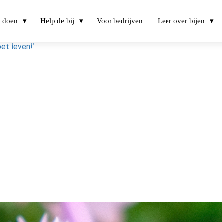
j doen
Help de bij
Voor bedrijven
Leer over bijen
et leven!’