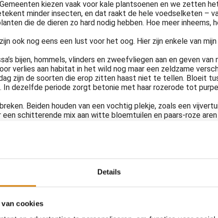
 Gemeenten kiezen vaak voor kale plantsoenen en we zetten het l
tekent minder insecten, en dat raakt de hele voedselketen – va
lanten die de dieren zo hard nodig hebben. Hoe meer inheems, h
jn ook nog eens een lust voor het oog. Hier zijn enkele van mijn 
 bijen, hommels, vlinders en zweefvliegen aan en geven van mei 
door verlies aan habitat in het wild nog maar een zeldzame versc
ag zijn de soorten die erop zitten haast niet te tellen. Bloeit
 In dezelfde periode zorgt betonie met haar rozerode tot purper
reken. Beiden houden van een vochtig plekje, zoals een vijvertu
r een schitterende mix aan witte bloemtuilen en paars-roze aren 
ertrambladrollertje, en grote kattenstaart is onmisbaar voor de
n en ontdek via
deze website
welke bloemen ze het liefst bezoeken.
en zomer langs bermen bloeien. Gelukkig heb je geen grote tuin n
ar is hiervoor de ideale tijd, omdat veel planten in de natuur nu
Details
voorjaar als sterke zaailingen te ontkiemen.
ote pot, kuip of bak en vul deze met
turfvrije potgrond
. Strooi 
 water met een sproeikop zodat de zaden niet wegspoelen en ho
 van cookies
. Hoewel ik in het voorjaar zaaide en sommige planten pas volge