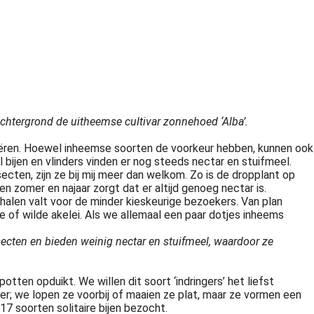
chtergrond de uitheemse cultivar zonnehoed ‘Alba’.
creëren. Hoewel inheemse soorten de voorkeur hebben, kunnen ook
 bijen en vlinders vinden er nog steeds nectar en stuifmeel.
insecten, zijn ze bij mij meer dan welkom. Zo is de dropplant op
en zomer en najaar zorgt dat er altijd genoeg nectar is.
 halen valt voor de minder kieskeurige bezoekers. Van plan
of wilde akelei. Als we allemaal een paar dotjes inheems
insecten en bieden weinig nectar en stuifmeel, waardoor ze
tten opduikt. We willen dit soort ‘indringers’ het liefst
ver; we lopen ze voorbij of maaien ze plat, maar ze vormen een
17 soorten solitaire bijen bezocht.