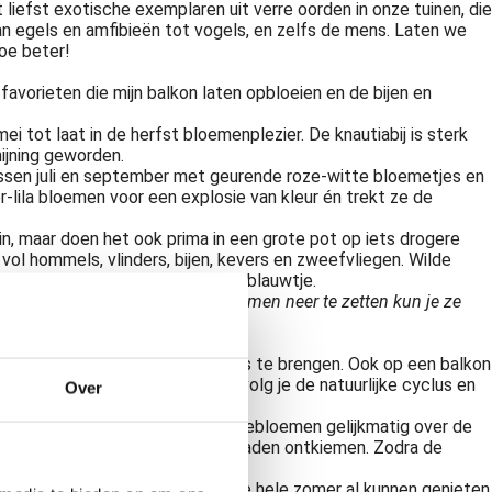
iefst exotische exemplaren uit verre oorden in onze tuinen, die
n egels en amfibieën tot vogels, en zelfs de mens. Laten we
oe beter!
favorieten die mijn balkon laten opbloeien en de bijen en
tot laat in de herfst bloemenplezier. De knautiabij is sterk
hijning geworden.
 tussen juli en september met geurende roze-witte bloemetjes en
-lila bloemen voor een explosie van kleur én trekt ze de
in, maar doen het ook prima in een grote pot op iets drogere
vol hommels, vlinders, bijen, kevers en zweefvliegen. Wilde
 kattenstaartdikpoot en het boomblauwtje.
 Door gericht hun favoriete bloemen neer te zetten kun je ze
odig om dat gevoel dichterbij huis te brengen. Ook op een balkon
 ook hun zaden laten vallen. Zo volg je de natuurlijke cyclus en
Over
een
biologische zaadmix
van weidebloemen gelijkmatig over de
ud de grond vochtig totdat de zaden ontkiemen. Zodra de
nd jaar zullen bloeien, heb ik de hele zomer al kunnen genieten