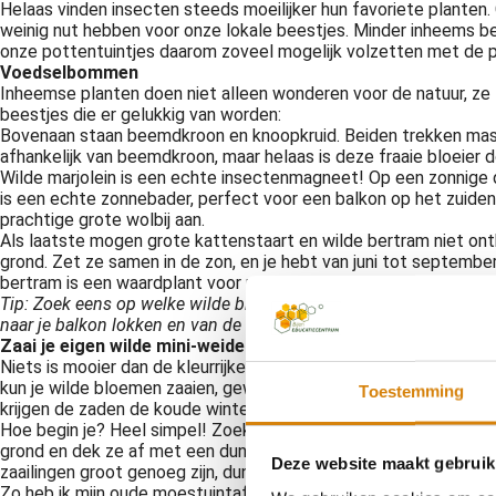
Helaas vinden insecten steeds moeilijker hun favoriete planten.
weinig nut hebben voor onze lokale beestjes. Minder inheems be
onze pottentuintjes daarom zoveel mogelijk volzetten met de p
Voedselbommen
Inheemse planten doen niet alleen wonderen voor de natuur, ze zi
beestjes die er gelukkig van worden:
Bovenaan staan beemdkroon en knoopkruid. Beiden trekken massa’s
afhankelijk van beemdkroon, maar helaas is deze fraaie bloeier 
Wilde marjolein is een echte insectenmagneet! Op een zonnige d
is een echte zonnebader, perfect voor een balkon op het zuiden.
prachtige grote wolbij aan.
Als laatste mogen grote kattenstaart en wilde bertram niet ontb
grond. Zet ze samen in de zon, en je hebt van juni tot septembe
bertram is een waardplant voor microvlinders zoals het wilde-b
Tip: Zoek eens op welke wilde bijen er bij jou in de buurt vliege
naar je balkon lokken en van de rode lijst helpen.
Zaai je eigen wilde mini-weide
Niets is mooier dan de kleurrijke wilde bloemen die in de lente 
kun je wilde bloemen zaaien, gewoon in potten en bakken. Het naja
Toestemming
krijgen de zaden de koude winter die ze nodig hebben om in het 
Hoe begin je? Heel simpel! Zoek een zonnig plekje, neem een gr
grond en dek ze af met een dun laagje aarde. Geef voorzichtig
Deze website maakt gebruik
zaailingen groot genoeg zijn, dun je ze een beetje uit.
Zo heb ik mijn oude moestuintafel omgetoverd tot een mini-weide