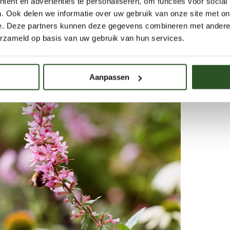
ent en advertenties te personaliseren, om functies voor social
verrassing van nieuwe soorten die ontkiemen en tot bloei komen 
. Ook delen we informatie over uw gebruik van onze site met on
e. Deze partners kunnen deze gegevens combineren met andere i
 een initiatief van
Gardeners World
,
Cruydt-Hoeck
en de Bijenstich
balkons. Doe je mee?
erzameld op basis van uw gebruik van hun services.
Aanpassen