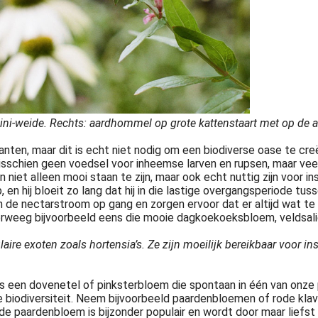
ini-weide. Rechts: aardhommel op grote kattenstaart met op de a
planten, maar dit is echt niet nodig om een biodiverse oase te 
misschien geen voedsel voor inheemse larven en rupsen, maar veel
nten niet alleen mooi staan te zijn, maar ook echt nuttig zijn voor 
en hij bloeit zo lang dat hij in die lastige overgangsperiode tuss
n de nectarstroom op gang en zorgen ervoor dat er altijd wat te
rweeg bijvoorbeeld eens die mooie dagkoekoeksbloem, veldsalie 
laire exoten zoals hortensia’s. Ze zijn moeilijk bereikbaar voor 
s een dovenetel of pinksterbloem die spontaan in één van onze po
 de biodiversiteit. Neem bijvoorbeeld paardenbloemen of rode kla
de paardenbloem is bijzonder populair en wordt door maar liefst 