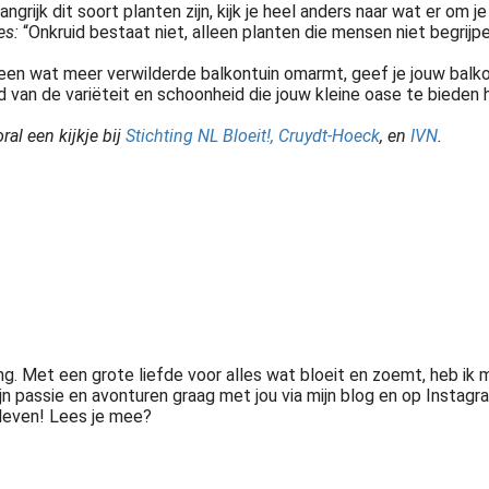
rijk dit soort planten zijn, kijk je heel anders naar wat er om j
es:
“Onkruid bestaat niet, alleen planten die mensen niet begrijpe
 een wat meer verwilderde balkontuin omarmt, geef je jouw bal
eld van de variëteit en schoonheid die jouw kleine oase te biede
al een kijkje bij
Stichting NL Bloeit!
,
Cruydt-Hoeck
, en
IVN
.
chting. Met een grote liefde voor alles wat bloeit en zoemt, heb 
jn passie en avonturen graag met jou via mijn blog en op Instagra
leven! Lees je mee?