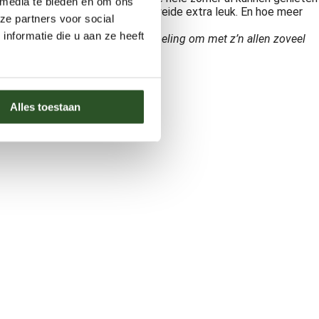
 media te bieden en om ons
maakt het zaaien van zo’n mini-weide extra leuk. En hoe meer
ze partners voor social
nformatie die u aan ze heeft
ting. In deze week is het de bedoeling om met z’n allen zoveel
Alles toestaan