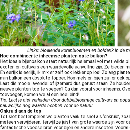
Links: bloeiende korenbloemen en bolderik in de m
Hoe combineer je inheemse planten op je balkon?
Het ideale bijenbalkon staat natuurlijk helemaal vol met wilde 
exoten en cultivars een waardevolle aanvulling zijn. Ze bieden 
En eerlijk is eerlijk, ik mix er zelf ook lekker op los! Zolang pla
mijn balkon een absolute topper. Hommels en bijen zijn er gek op, 
Laat die mooie lavendel of ijzerhard dus gerust staan. Ze houde
nieuwe planten toe te voegen? Ga dan vooral voor inheems. Ove
toevoegen, komen we al een heel eind!
Tip: Laat je niet verleiden door dubbelbloemige cultivars en popu
nauwelijks nog waarde hebben voor de natuur.
Onkruid aan de top
Tot slot bestempelen we planten vaak te snel als ‘onkruid’, zoal
meteen verwijderen, terwijl ze juist van grote waarde zijn voor
fantastische voedselbron voor bijen en andere insecten. Vooral 