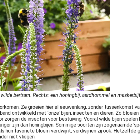
ilde bertram. Rechts: een honingbij, aardhommel en maskerbijtj
voorkomen. Ze groeien hier al eeuwenlang, zonder tussenkomst v
nd ontwikkeld met ‘onze’ bijen, insecten en dieren. Zo bloeien 
r zorgen de insecten voor bestuiving. Vooral wilde bijen spelen hi
riger zijn dan honingbijen. Sommige soorten zijn zogenaamde ‘spe
 hun favoriete bloem verdwijnt, verdwijnen zij ook. Hetzelfde ge
der niet vliegen.