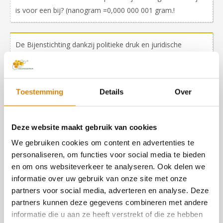
is voor een bij? (nanogram =0,000 000 001 gram.!
De Bijenstichting dankzij politieke druk en juridische
procedures heeft bereikt dat neonicotinoide
bestrijdingsmiddelen zijn
verboden
voor particulier gebruik.
Toestemming
Details
Over
De langste juridische bezwaarprocedure van de
Bijenstichting is gestart in april 2010 en nog steeds niet is
Deze website maakt gebruik van cookies
afgerond!
We gebruiken cookies om content en advertenties te
personaliseren, om functies voor social media te bieden
Wij deze procedures kunnen voeren dankzij de gedreven
en om ons websiteverkeer te analyseren. Ook delen we
advocate Lilian Smale en de financiele steun van vele
informatie over uw gebruik van onze site met onze
partners voor social media, adverteren en analyse. Deze
donateurs
en
eenmalige giften
.
partners kunnen deze gegevens combineren met andere
informatie die u aan ze heeft verstrekt of die ze hebben