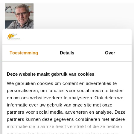
Jaap Molenaar
278 artikelen
Bekijk profiel
website
Toestemming
Details
Over
Over Jaap MolenaarJaap Molenaar is directeur en
oprichter van de Bijenstichting en Bijen
Educatiecentrum in Vorden en al meer dan 15 jaar
Deze website maakt gebruik van cookies
actief betrokken bij de bescherming van wilde bijen,
hommels en biodiversiteit in Nederland. Vanuit zijn rol
We gebruiken cookies om content en advertenties te
binnen de Bijenstichting zet hij zich dagelijks in voor
personaliseren, om functies voor social media te bieden
natuureducatie, biodiversiteitsherstel en het vergroten
en om ons websiteverkeer te analyseren. Ook delen we
van bewustwording rondom bestuivers en hun
informatie over uw gebruik van onze site met onze
leefomgeving.Met een achtergrond in biologie,
partners voor social media, adverteren en analyse. Deze
plantenbiotechnologie en groenbeheer combineert
partners kunnen deze gegevens combineren met andere
Jaap praktische natuurkennis met jarenlange ervaring
informatie die u aan ze heeft verstrekt of die ze hebben
in educatie, onderzoek en organisatieontwikkeling.
verzameld op basis van uw gebruik van hun services.