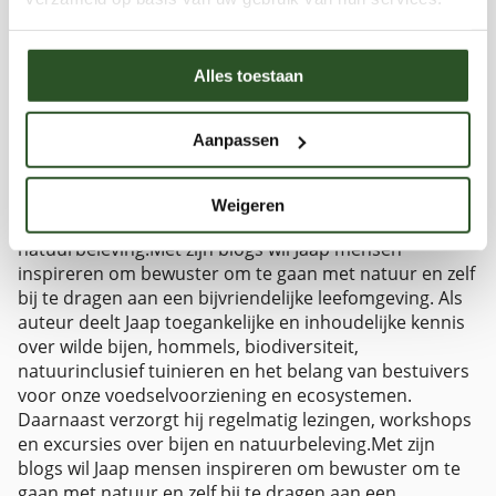
Eerder vervulde hij leidinggevende functies binnen de
groensector, plantenveredeling en
laboratoriumonderzoek, waarbij natuurbeheer,
Alles toestaan
biodiversiteit en duurzame ontwikkeling centraal
stonden.Als auteur deelt Jaap toegankelijke en
inhoudelijke kennis over wilde bijen, hommels,
Aanpassen
biodiversiteit, natuurinclusief tuinieren en het belang
van bestuivers voor onze voedselvoorziening en
ecosystemen. Daarnaast verzorgt hij regelmatig
Weigeren
lezingen, workshops en excursies over bijen en
natuurbeleving.Met zijn blogs wil Jaap mensen
inspireren om bewuster om te gaan met natuur en zelf
bij te dragen aan een bijvriendelijke leefomgeving. Als
auteur deelt Jaap toegankelijke en inhoudelijke kennis
over wilde bijen, hommels, biodiversiteit,
natuurinclusief tuinieren en het belang van bestuivers
voor onze voedselvoorziening en ecosystemen.
Daarnaast verzorgt hij regelmatig lezingen, workshops
en excursies over bijen en natuurbeleving.Met zijn
blogs wil Jaap mensen inspireren om bewuster om te
gaan met natuur en zelf bij te dragen aan een