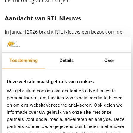
bescherming van wilde bijen.
Aandacht van RTL Nieuws
In januari 2026 bracht RTL Nieuws een bezoek om de
voortgang van het burgeronderzoek in beeld te
brengen. In het item werd aandacht besteed aan de
grote deelname van burgeronderzoekers, de omvang
Toestemming
Details
Over
van de inzameling en het belang van het onderzoek
naar pesticiden en hommels in Nederland.
Deze website maakt gebruik van cookies
We gebruiken cookies om content en advertenties te
Bekijk het item van RTL Nieuws:
personaliseren, om functies voor social media te bieden
en om ons websiteverkeer te analyseren. Ook delen we
informatie over uw gebruik van onze site met onze
partners voor social media, adverteren en analyse. Deze
partners kunnen deze gegevens combineren met andere