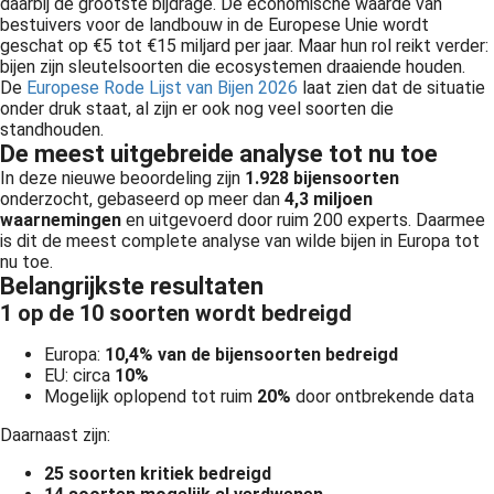
daarbij de grootste bijdrage. De economische waarde van
bestuivers voor de landbouw in de Europese Unie wordt
geschat op €5 tot €15 miljard per jaar. Maar hun rol reikt verder:
bijen zijn sleutelsoorten die ecosystemen draaiende houden.
De
Europese Rode Lijst van Bijen 2026
laat zien dat de situatie
onder druk staat, al zijn er ook nog veel soorten die
standhouden.
De meest uitgebreide analyse tot nu toe
In deze nieuwe beoordeling zijn
1.928 bijensoorten
onderzocht, gebaseerd op meer dan
4,3 miljoen
waarnemingen
en uitgevoerd door ruim 200 experts. Daarmee
is dit de meest complete analyse van wilde bijen in Europa tot
nu toe.
Belangrijkste resultaten
1 op de 10 soorten wordt bedreigd
Europa:
10,4% van de bijensoorten bedreigd
EU: circa
10%
Mogelijk oplopend tot ruim
20%
door ontbrekende data
Daarnaast zijn:
25 soorten kritiek bedreigd