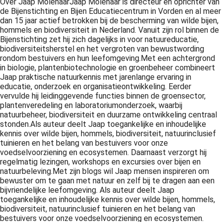
Over Jaap MolenaarJaap Molenaar is directeur en oprichter van
de Bijenstichting en Bijen Educatiecentrum in Vorden en al meer
dan 15 jaar actief betrokken bij de bescherming van wilde bijen,
hommels en biodiversiteit in Nederland. Vanuit zijn rol binnen de
Bijenstichting zet hij zich dagelijks in voor natuureducatie,
biodiversiteitsherstel en het vergroten van bewustwording
rondom bestuivers en hun leefomgeving.Met een achtergrond
in biologie, plantenbiotechnologie en groenbeheer combineert
Jaap praktische natuurkennis met jarenlange ervaring in
educatie, onderzoek en organisatieontwikkeling. Eerder
vervulde hij leidinggevende functies binnen de groensector,
plantenveredeling en laboratoriumonderzoek, waarbij
natuurbeheer, biodiversiteit en duurzame ontwikkeling centraal
stonden.Als auteur deelt Jaap toegankelijke en inhoudelijke
kennis over wilde bijen, hommels, biodiversiteit, natuurinclusief
tuinieren en het belang van bestuivers voor onze
voedselvoorziening en ecosystemen. Daarnaast verzorgt hij
regelmatig lezingen, workshops en excursies over bijen en
natuurbeleving.Met zijn blogs wil Jaap mensen inspireren om
bewuster om te gaan met natuur en zelf bij te dragen aan een
bijvriendelijke leefomgeving. Als auteur deelt Jaap
toegankelijke en inhoudelijke kennis over wilde bijen, hommels,
biodiversiteit, natuurinclusief tuinieren en het belang van
bestuivers voor onze voedselvoorziening en ecosystemen.