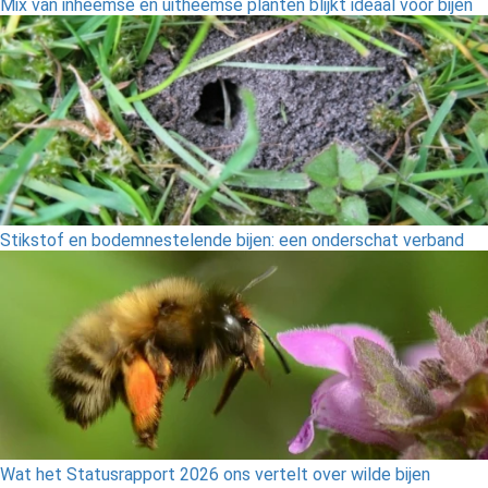
Mix van inheemse en uitheemse planten blijkt ideaal voor bijen
Stikstof en bodemnestelende bijen: een onderschat verband
Wat het Statusrapport 2026 ons vertelt over wilde bijen