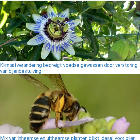
Klimaatverandering bedreigt voedselgewassen door verstoring
van bijenbestuiving
Mix van inheemse en uitheemse planten blijkt ideaal voor bijen