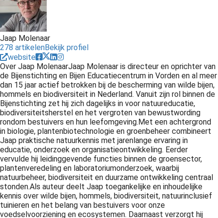
Jaap Molenaar
278 artikelen
Bekijk profiel
website
Over Jaap MolenaarJaap Molenaar is directeur en oprichter van
de Bijenstichting en Bijen Educatiecentrum in Vorden en al meer
dan 15 jaar actief betrokken bij de bescherming van wilde bijen,
hommels en biodiversiteit in Nederland. Vanuit zijn rol binnen de
Bijenstichting zet hij zich dagelijks in voor natuureducatie,
biodiversiteitsherstel en het vergroten van bewustwording
rondom bestuivers en hun leefomgeving.Met een achtergrond
in biologie, plantenbiotechnologie en groenbeheer combineert
Jaap praktische natuurkennis met jarenlange ervaring in
educatie, onderzoek en organisatieontwikkeling. Eerder
vervulde hij leidinggevende functies binnen de groensector,
plantenveredeling en laboratoriumonderzoek, waarbij
natuurbeheer, biodiversiteit en duurzame ontwikkeling centraal
stonden.Als auteur deelt Jaap toegankelijke en inhoudelijke
kennis over wilde bijen, hommels, biodiversiteit, natuurinclusief
tuinieren en het belang van bestuivers voor onze
voedselvoorziening en ecosystemen. Daarnaast verzorgt hij