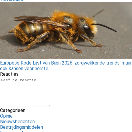
Europese Rode Lijst van Bijen 2026: zorgwekkende trends, maar
ook kansen voor herstel
Reacties
Categorieën
Opinie
Nieuwsberichten
Bestrijdingsmiddelen