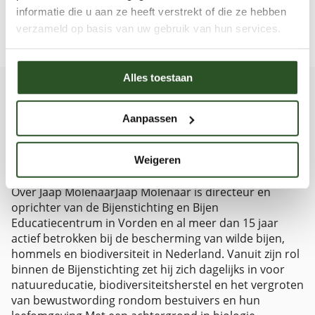
informatie die u aan ze heeft verstrekt of die ze hebben
verzameld op basis van uw gebruik van hun services.
Voor meer informatie over honingbijen zie:
Imkerpedia
Alles toestaan
Aanpassen
Jaap Molenaar
278 artikelen
Bekijk profiel
Weigeren
website
Over Jaap MolenaarJaap Molenaar is directeur en
oprichter van de Bijenstichting en Bijen
Educatiecentrum in Vorden en al meer dan 15 jaar
actief betrokken bij de bescherming van wilde bijen,
hommels en biodiversiteit in Nederland. Vanuit zijn rol
binnen de Bijenstichting zet hij zich dagelijks in voor
natuureducatie, biodiversiteitsherstel en het vergroten
van bewustwording rondom bestuivers en hun