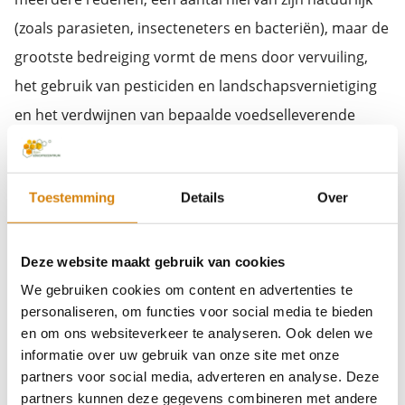
(zoals parasieten, insecteneters en bacteriën), maar de
grootste bedreiging vormt de mens door vervuiling,
het gebruik van pesticiden en landschapsvernietiging
en het verdwijnen van bepaalde voedselleverende
plantensoorten. (zie bijensterfte)
Er zijn ook andere soorten die veel lijken op bijen, maar
Toestemming
Details
Over
niet behoren tot de bijenfamilie. Vaak zijn dit vliegen,
die door middel van mimicry (het na-apen van een
Deze website maakt gebruik van cookies
ongewenst prooidier) beschermd zijn tegen roofdieren
We gebruiken cookies om content en advertenties te
die het op vliegen voorzien hebben maar terugdeinzen
personaliseren, om functies voor social media te bieden
voor bijen. De blinde bij is hier een voorbeeld van.
en om ons websiteverkeer te analyseren. Ook delen we
informatie over uw gebruik van onze site met onze
Voor meer informatie over wilde bijen
partners voor social media, adverteren en analyse. Deze
partners kunnen deze gegevens combineren met andere
zie:
www.wildebijen.nl