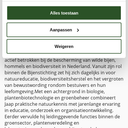
Alles toestaan
Jaap Molenaar
278 artikelen
Bekijk profiel
Aanpassen
website
Over Jaap MolenaarJaap Molenaar is directeur en
Weigeren
oprichter van de Bijenstichting en Bijen
Educatiecentrum in Vorden en al meer dan 15 jaar
actief betrokken bij de bescherming van wilde bijen,
hommels en biodiversiteit in Nederland. Vanuit zijn rol
binnen de Bijenstichting zet hij zich dagelijks in voor
natuureducatie, biodiversiteitsherstel en het vergroten
van bewustwording rondom bestuivers en hun
leefomgeving.Met een achtergrond in biologie,
plantenbiotechnologie en groenbeheer combineert
Jaap praktische natuurkennis met jarenlange ervaring
in educatie, onderzoek en organisatieontwikkeling.
Eerder vervulde hij leidinggevende functies binnen de
groensector, plantenveredeling en