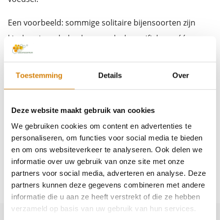
Een voorbeeld: sommige solitaire bijensoorten zijn
kieskeurig en halen hun voedsel specifiek van één
plantensoort. Bijvoorbeeld klokjesbijen die zoeken
voedsel op klokjesbloemen. Als door de
Toestemming
Details
Over
temperatuurverhoging de klokjebloemen eerder gaan
bloeien (en dan ook eerder zijn uitgebloeid) dan de
Deze website maakt gebruik van cookies
jonge bijen uit hun cocon zijn gekropen kan dat leiden
We gebruiken cookies om content en advertenties te
tot minder voedselaanbod. Juist deze kieskeurige bijen
personaliseren, om functies voor social media te bieden
kunnen niet zomaar voedsel van een andere plant
en om ons websiteverkeer te analyseren. Ook delen we
informatie over uw gebruik van onze site met onze
gaan verzamelen.
partners voor social media, adverteren en analyse. Deze
Kortom nog veel te onderzoeken!
partners kunnen deze gegevens combineren met andere
informatie die u aan ze heeft verstrekt of die ze hebben
verzameld op basis van uw gebruik van hun services.