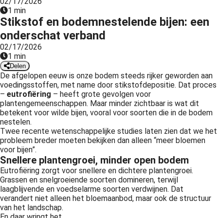
02/17/2026
1 min
Stikstof en bodemnestelende bijen: een
onderschat verband
02/17/2026
1 min
Delen
De afgelopen eeuw is onze bodem steeds rijker geworden aan
voedingsstoffen, met name door stikstofdepositie. Dat proces
–
eutrofiëring
– heeft grote gevolgen voor
plantengemeenschappen. Maar minder zichtbaar is wat dit
betekent voor wilde bijen, vooral voor soorten die in de bodem
nestelen.
Twee recente wetenschappelijke studies laten zien dat we het
probleem breder moeten bekijken dan alleen “meer bloemen
voor bijen”.
Snellere plantengroei, minder open bodem
Eutrofiëring zorgt voor snellere en dichtere plantengroei.
Grassen en snelgroeiende soorten domineren, terwijl
laagblijvende en voedselarme soorten verdwijnen. Dat
verandert niet alleen het bloemaanbod, maar ook de structuur
van het landschap.
En daar wringt het.