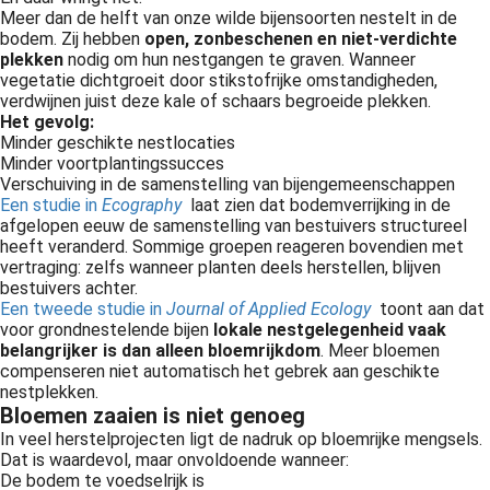
Meer dan de helft van onze wilde bijensoorten nestelt in de
bodem. Zij hebben
open, zonbeschenen en niet-verdichte
plekken
nodig om hun nestgangen te graven. Wanneer
vegetatie dichtgroeit door stikstofrijke omstandigheden,
verdwijnen juist deze kale of schaars begroeide plekken.
Het gevolg:
Minder geschikte nestlocaties
Minder voortplantingssucces
Verschuiving in de samenstelling van bijengemeenschappen
Een studie in
Ecography
laat zien dat bodemverrijking in de
afgelopen eeuw de samenstelling van bestuivers structureel
heeft veranderd. Sommige groepen reageren bovendien met
vertraging: zelfs wanneer planten deels herstellen, blijven
bestuivers achter.
Een tweede studie in
Journal of Applied Ecology
toont aan dat
voor grondnestelende bijen
lokale nestgelegenheid vaak
belangrijker is dan alleen bloemrijkdom
. Meer bloemen
compenseren niet automatisch het gebrek aan geschikte
nestplekken.
Bloemen zaaien is niet genoeg
In veel herstelprojecten ligt de nadruk op bloemrijke mengsels.
Dat is waardevol, maar onvoldoende wanneer:
De bodem te voedselrijk is