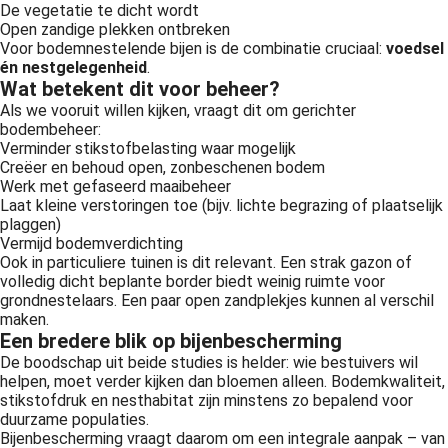
De vegetatie te dicht wordt
Open zandige plekken ontbreken
Voor bodemnestelende bijen is de combinatie cruciaal:
voedsel
én nestgelegenheid
.
Wat betekent dit voor beheer?
Als we vooruit willen kijken, vraagt dit om gerichter
bodembeheer:
Verminder stikstofbelasting waar mogelijk
Creëer en behoud open, zonbeschenen bodem
Werk met gefaseerd maaibeheer
Laat kleine verstoringen toe (bijv. lichte begrazing of plaatselijk
plaggen)
Vermijd bodemverdichting
Ook in particuliere tuinen is dit relevant. Een strak gazon of
volledig dicht beplante border biedt weinig ruimte voor
grondnestelaars. Een paar open zandplekjes kunnen al verschil
maken.
Een bredere blik op bijenbescherming
De boodschap uit beide studies is helder: wie bestuivers wil
helpen, moet verder kijken dan bloemen alleen. Bodemkwaliteit,
stikstofdruk en nesthabitat zijn minstens zo bepalend voor
duurzame populaties.
Bijenbescherming vraagt daarom om een integrale aanpak – van