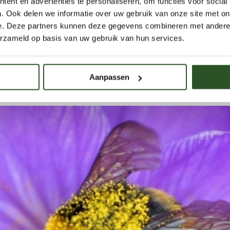
ent en advertenties te personaliseren, om functies voor social
. Ook delen we informatie over uw gebruik van onze site met on
e. Deze partners kunnen deze gegevens combineren met andere i
erzameld op basis van uw gebruik van hun services.
n voorzitter sinds januari 2020. Zij is de dochter van Jaap Molen
 haar vrije tijd bezig met natuurlijk en duurzaam eten. ‘Het is oo
Aanpassen