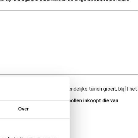
de vraag naar bij- en natuurvriendelijke tuinen groeit, blijft het
enstichting altijd alleen bloembollen inkoopt die van
Over