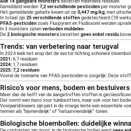
Alle 14 gangbare monsters
bevatten meerdere residuen.
Gemiddeld werden
7,2 verschillende pesticiden
per monster g
Het gemiddelde gehalte kwam uit op
0,447 mg/kg
, met uitsch
In totaal zijn
25 verschillende stoffen
gedetecteerd (18 werkz
PFAS-pesticiden
zoals Fluopyram en Fludioxonil werden opval
In 3 monsters zaten
verboden middelen
.
De
2 biologische monsters
bevatten
geen enkel residu
boven
Trends: van verbetering naar terugval
In 2024 leek het erop dat de sector richting schonere bloembol
2021:
6,7 residuen
2024:
1,7 residuen
2025:
7,2 residuen
Vooral de toename van PFAS-pesticiden is zorgelijk. Deze stoffe
Risico’s voor mens, bodem en bestuivers
Meer dan de helft van de aangetroffen stoffen is geclassificee
Dat vormt een risico voor tuinbezitters, maar ook voor het bod
Voorjaarsbloeiers zijn juist in de vroege lente een essentiële
termen als “bijvriendelijk” of “natuurvriendelijk” tonen.
Biologische bloembollen: duidelijke winn
De contrasten zijn groot: in de biologische bollen werd
geen en