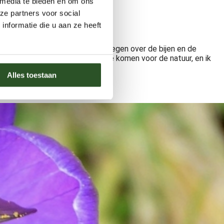
 media te bieden en om ons
ze partners voor social
nformatie die u aan ze heeft
aar en heeft daardoor veel meegekregen over de bijen en de
k aan de nieuwe generatie om op te komen voor de natuur, en ik
Alles toestaan