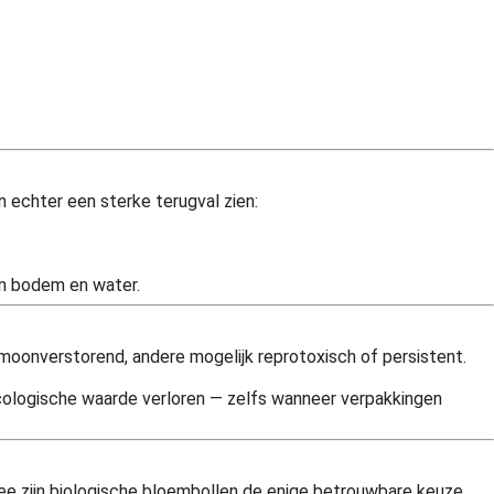
 echter een sterke terugval zien:
in bodem en water.
rmoonverstorend, andere mogelijk reprotoxisch of persistent.
 ecologische waarde verloren — zelfs wanneer verpakkingen
e zijn biologische bloembollen de enige betrouwbare keuze