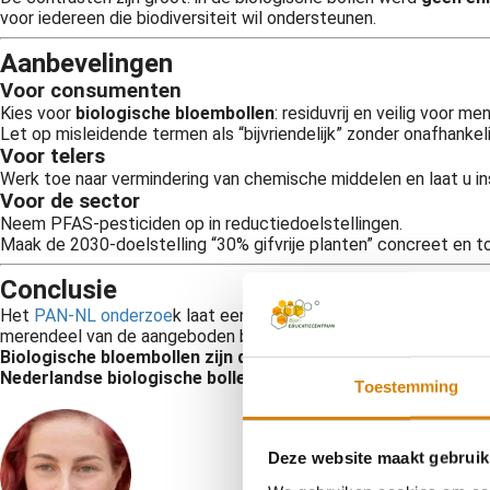
voor iedereen die biodiversiteit wil ondersteunen.
Aanbevelingen
Voor consumenten
Kies voor
biologische bloembollen
: residuvrij en veilig voor m
Let op misleidende termen als “bijvriendelijk” zonder onafhankel
Voor telers
Werk toe naar vermindering van chemische middelen en laat u ins
Voor de sector
Neem PFAS-pesticiden op in reductiedoelstellingen.
Maak de 2030-doelstelling “30% gifvrije planten” concreet en 
Conclusie
Het
PAN-NL onderzoe
k laat een zorgwekkend beeld zien: de verv
merendeel van de aangeboden bloembollen chemisch belast.
Biologische bloembollen zijn de enige optie die écht bijdraa
Nederlandse biologische bollentelers afkomstig zijn.
Toestemming
Deze website maakt gebruik