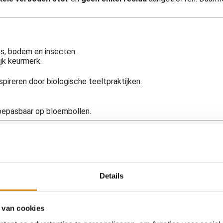
ens, bodem en insecten.
ijk keurmerk.
pireren door biologische teeltpraktijken.
toepasbaar op bloembollen.
uiling van gangbare bloembollen is in 2025 fors gestegen. Terwijl 
gt aan een gezonde tuin en biodiversiteit. Vandaar dat de Bij
Details
 van cookies