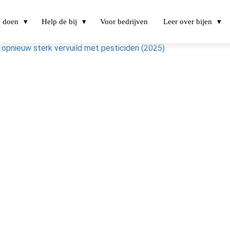
j doen
Help de bij
Voor bedrijven
Leer over bijen
 opnieuw sterk vervuild met pesticiden (2025)