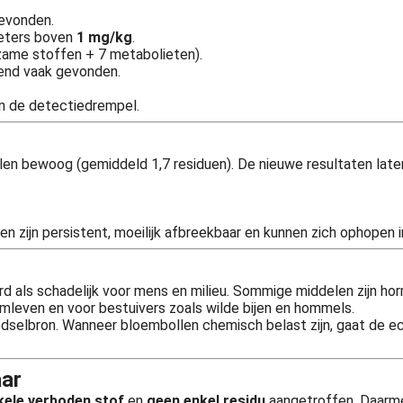
evonden.
ieters boven
1 mg/kg
.
ame stoffen + 7 metabolieten).
lend vaak gevonden.
 de detectiedrempel.
len bewoog (gemiddeld 1,7 residuen). De nieuwe resultaten laten
n zijn persistent, moeilijk afbreekbaar en kunnen zich ophopen 
rd als schadelijk voor mens en milieu. Sommige middelen zijn ho
emleven en voor bestuivers zoals wilde bijen en hommels.
 voedselbron. Wanneer bloembollen chemisch belast zijn, gaat de
aar
kele verboden stof
en
geen enkel residu
aangetroffen. Daarme