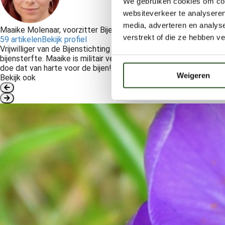
We gebruiken cookies om cont
websiteverkeer te analyseren
media, adverteren en analys
Maaike Molenaar, voorzitter Bijenstichting
verstrekt of die ze hebben v
59 artikelen
Bekijk profiel
Vrijwilliger van de Bijenstichting sinds de oprichting in 2010 e
bijensterfte. Maaike is militair verpleegkundige en houdt zich in
doe dat van harte voor de bijen!’.
Weigeren
Bekijk ook