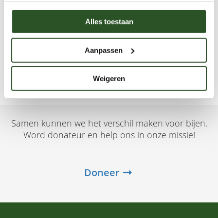
De Bijenstichting onderscheidt zich van de
Alles toestaan
imkerverenigingen door niet de belangen van de
bijenteelt (honingproductie) te behartigen, maar die van
Aanpassen
de (wilde) bij zelf.
Weigeren
Samen kunnen we het verschil maken voor bijen.
Word donateur en help ons in onze missie!
Doneer