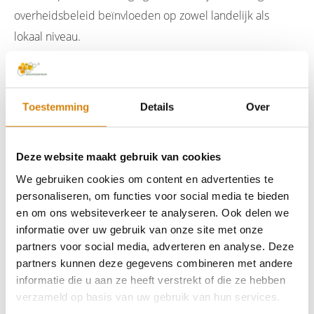
overheidsbeleid beïnvloeden op zowel landelijk als
lokaal niveau.
Voorbeelden van doelen die de Bijenstichting daarin
nastreeft zijn:
Een
verbod op bepaalde bestrijdingsmiddelen
,
Toestemming
Details
Over
stimulering van de verspreiding van drachtplanten en
verbetering van het leefmilieu.
Behalve het beïnvloeden van beleid is het zaak
initiatieven
Deze website maakt gebruik van cookies
van burgers en organisaties ter bescherming van bijen
We gebruiken cookies om content en advertenties te
te stimuleren
.
personaliseren, om functies voor social media te bieden
Een ander belangrijk doel is het
publiek ervan bewust te
en om ons websiteverkeer te analyseren. Ook delen we
maken dat bijen een essentiële rol spelen in de
informatie over uw gebruik van onze site met onze
voedselproductie
en dat bijen een belangrijke indicator zijn
partners voor social media, adverteren en analyse. Deze
van een gezond leefmilieu. Ook dient het publiek te worden
partners kunnen deze gegevens combineren met andere
geïnformeerd over de belangrijke bedreigingen die de (wilde)
informatie die u aan ze heeft verstrekt of die ze hebben
verzameld op basis van uw gebruik van hun services.
bij treffen.