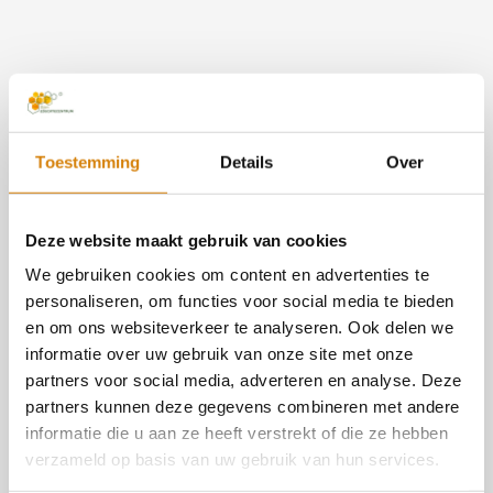
Toestemming
Details
Over
Deze website maakt gebruik van cookies
Openstaande vacatures
We gebruiken cookies om content en advertenties te
personaliseren, om functies voor social media te bieden
en om ons websiteverkeer te analyseren. Ook delen we
We zoeken een
Coördinator provinciale vrijwilligers
en
informatie over uw gebruik van onze site met onze
provinciale contactpersonen
voor de provincies Zuid
partners voor social media, adverteren en analyse. Deze
Holland, Zeeland, Flevoland, Limburg en Drenthe!
partners kunnen deze gegevens combineren met andere
informatie die u aan ze heeft verstrekt of die ze hebben
verzameld op basis van uw gebruik van hun services.
Coördinator Redactie