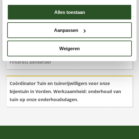
Alles toestaan
Coördinator promotie /merchandising en Vrijwilligers die
willen meehelpen met het inpakken van zaden, planten
Aanpassen
en bloembollen voor onze verkoop, o.a. via onze
webshop.
Weigeren
Pinterest beheerder
Coördinator Tuin en tuinvrijwilligers voor onze
bijentuin in Vorden. Werkzaamheid: onderhoud van
tuin op onze onderhoudsdagen.