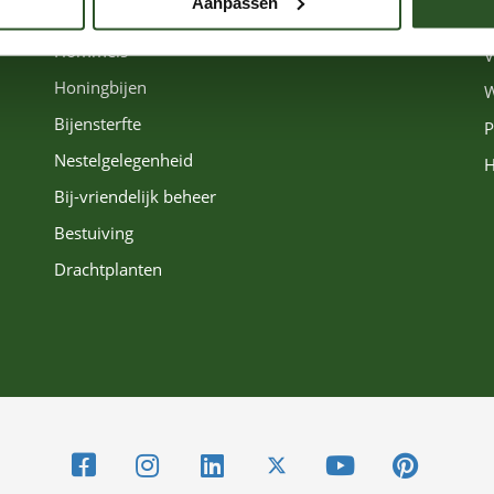
Aanpassen
Solitaire bijen
C
Hommels
V
Honingbijen
W
Bijensterfte
P
Nestelgelegenheid
H
Bij-vriendelijk beheer
Bestuiving
Drachtplanten