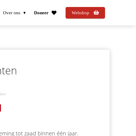
Over ons
Doneer
Webshop
nten
lint
kieming tot zaad binnen één jaar.