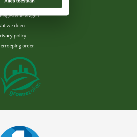
Alles toestaan
ontact
eelgestelde vragen
at we doen
rivacy policy
erroeping order