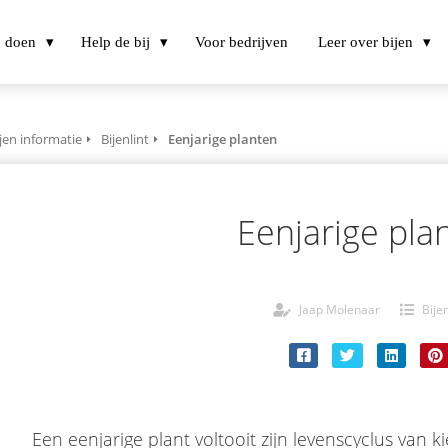
j doen
Help de bij
Voor bedrijven
Leer over bijen
jen informatie
Bijenlint
Eenjarige planten
Eenjarige pla
Jaap Molenaar
Bijen
Een eenjarige plant voltooit zijn levenscyclus van 