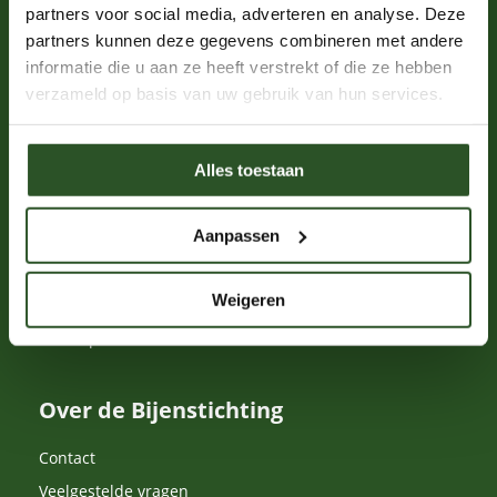
partners voor social media, adverteren en analyse. Deze
partners kunnen deze gegevens combineren met andere
Word een bijenkenner
informatie die u aan ze heeft verstrekt of die ze hebben
verzameld op basis van uw gebruik van hun services.
Solitaire bijen
Hommels
Alles toestaan
Honingbijen
Bijensterfte
Aanpassen
Nestelgelegenheid
Bij-vriendelijk beheer
Weigeren
Bestuiving
Drachtplanten
Over de Bijenstichting
Contact
Veelgestelde vragen