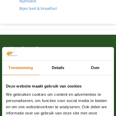
Bijenoase
Bijen bed & breakfast
Kom in actie
Word donateur
Toestemming
Details
Over
Word ambassadeur
Webshop
Word vrijwilliger
Deze website maakt gebruik van cookies
Proeflidmaatschap
We gebruiken cookies om content en advertenties te
Leer over bijen
personaliseren, om functies voor social media te bieden
Schrijf je in voor de nieuwsbrief
en om ons websiteverkeer te analyseren. Ook delen we
informatie over uw gebruik van onze site met onze
Nalatenschap