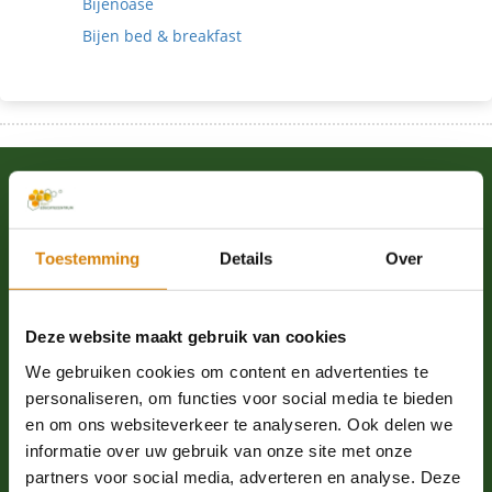
Bijenoase
Bijen bed & breakfast
Kom in actie
Word donateur
Toestemming
Details
Over
Word ambassadeur
Webshop
Deze website maakt gebruik van cookies
Word vrijwilliger
We gebruiken cookies om content en advertenties te
Proeflidmaatschap
personaliseren, om functies voor social media te bieden
Leer over bijen
en om ons websiteverkeer te analyseren. Ook delen we
informatie over uw gebruik van onze site met onze
Schrijf je in voor de nieuwsbrief
partners voor social media, adverteren en analyse. Deze
Nalatenschap