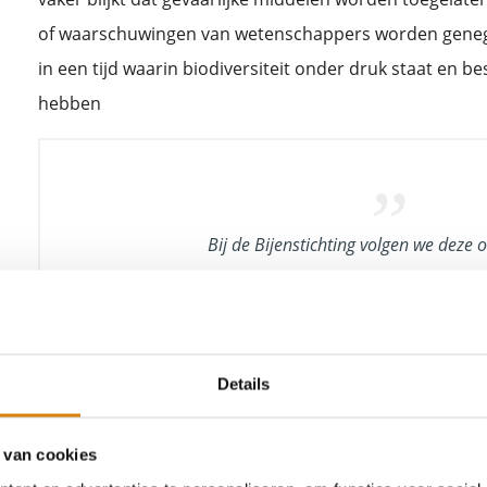
of waarschuwingen van wetenschappers worden genege
in een tijd waarin biodiversiteit onder druk staat en be
hebben
Bij de Bijenstichting volgen we deze 
met grote zorg. Middelen als cypermet
alleen acuut giftig voor insecten, ze
lange termijn het ecosysteem aan 
allemaal afhankelijk zijn. We hopen d
Details
Hof de conclusie van de Advocaat-Gen
hiermee een
sterk signaal geeft vo
 van cookies