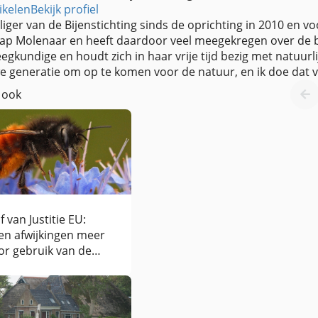
ikelen
Bekijk profiel
lliger van de Bijenstichting sinds de oprichting in 2010 en vo
aap Molenaar en heeft daardoor veel meegekregen over de bije
egkundige en houdt zich in haar vrije tijd bezig met natuurl
e generatie om op te komen voor de natuur, en ik doe dat va
 ook
f van Justitie EU:
en afwijkingen meer
or gebruik van de
or bijen bijen zo
ftige neonicotinoïden