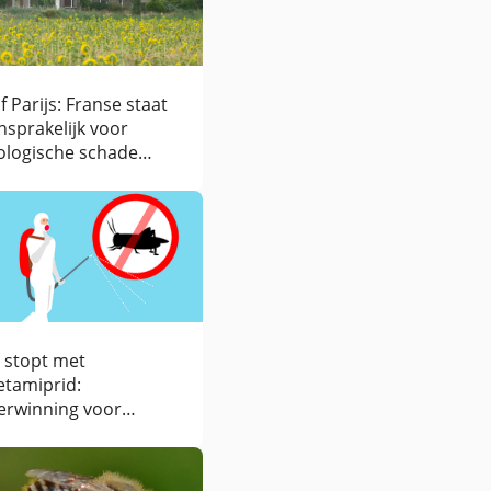
f Parijs: Franse staat
nsprakelijk voor
ologische schade
or pesticiden
 stopt met
etamiprid:
erwinning voor
jenbescherming en de
jenstichting