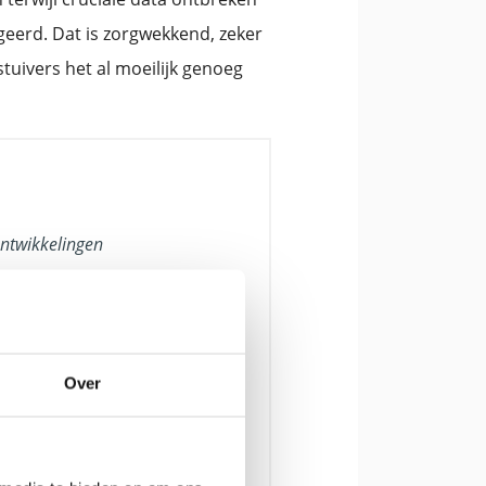
erd. Dat is zorgwekkend, zeker
stuivers het al moeilijk genoeg
ontwikkelingen
hrin zijn niet
 tasten ook op
waarvan wij
at het Europese
Over
eraal volgt en
or strengere,