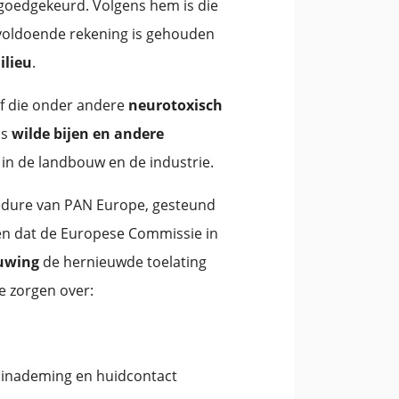
goedgekeurd. Volgens hem is die
voldoende rekening is gehouden
ilieu
.
of die onder andere
neurotoxisch
ls
wilde bijen en andere
 in de landbouw en de industrie.
cedure van PAN Europe, gesteund
len dat de Europese Commissie in
uwing
de hernieuwde toelating
e zorgen over:
ia inademing en huidcontact