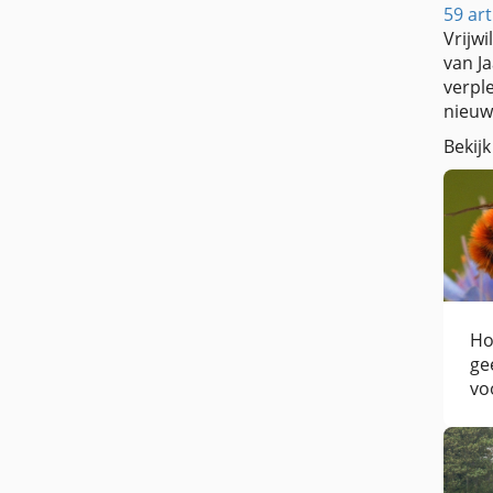
59 art
Vrijwi
van J
verple
nieuw
Bekijk
Ho
ge
vo
vo
gi