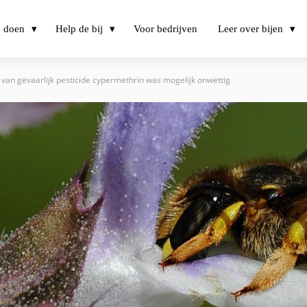
j doen
Help de bij
Voor bedrijven
Leer over bijen
van gevaarlijk pesticide cypermethrin was mogelijk onwettig