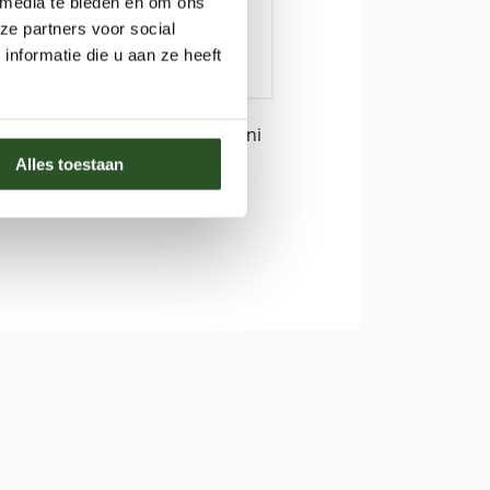
ouwde
 media te bieden en om ons
ze partners voor social
.
nformatie die u aan ze heeft
l may have violated EU law
(juni
Alles toestaan