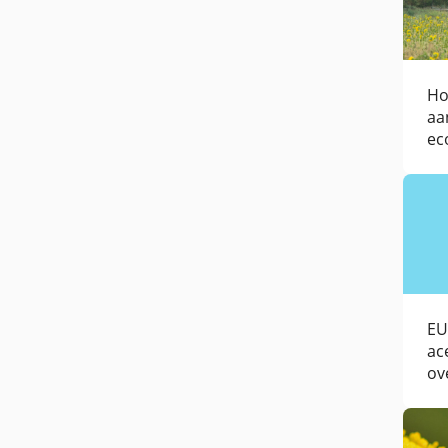
Ho
aa
ec
do
EU
ac
ov
bi
Bi