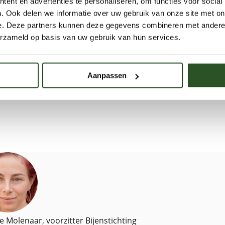
wetenschappelijk onderb
ent en advertenties te personaliseren, om functies voor social
. Ook delen we informatie over uw gebruik van onze site met on
toelatingsprocedures
e. Deze partners kunnen deze gegevens combineren met andere i
erzameld op basis van uw gebruik van hun services.
Bron:
PAN Europe - EU Court: Cypermethrin re-approva
Aanpassen
2025)
e Molenaar, voorzitter Bijenstichting