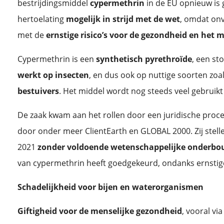
bestrijdingsmiddel
cypermethrin
in de EU opnieuw is 
hertoelating
mogelijk in strijd met de wet
, omdat on
met de
ernstige risico’s voor de gezondheid en het m
Cypermethrin is een
synthetisch pyrethroïde
, een st
werkt op insecten
, en dus ook op nuttige soorten zoa
bestuivers
. Het middel wordt nog steeds veel gebruikt
De zaak kwam aan het rollen door een juridische pro
door onder meer ClientEarth en GLOBAL 2000. Zij stel
2021
zonder voldoende wetenschappelijke onderbo
van cypermethrin heeft goedgekeurd, ondanks ernstig
Schadelijkheid voor bijen en waterorganismen
Giftigheid voor de menselijke gezondheid
, vooral v