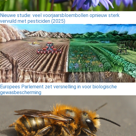
Nieuwe studie: veel voorjaarsbloembollen opnieuw sterk
vervuild met pesticiden (2025)
Europees Parlement zet versnelling in voor biologische
gewasbescherming