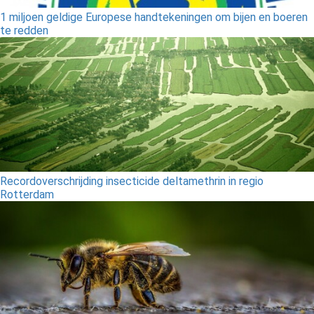
1 miljoen geldige Europese handtekeningen om bijen en boeren
te redden
Recordoverschrijding insecticide deltamethrin in regio
Rotterdam