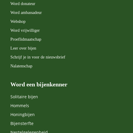
voedselvoorziening en ecosystemen. Daarnaast
Word donateur
Word ambassadeur
verzorgt hij regelmatig lezingen, workshops en
Webshop
excursies over bijen en natuurbeleving.Met zijn
Word vrijwilliger
blogs wil Jaap mensen inspireren om bewuster om
Proeflidmaatschap
te gaan met natuur en zelf bij te dragen aan een
Leer over bijen
bijvriendelijke leefomgeving.
Schrijf je in voor de nieuwsbrief
Nalatenschap
Word een bijenkenner
Solitaire bijen
Hommels
Honingbijen
Bijensterfte
Nestelgelegenheid