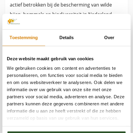
actief betrokken bij de bescherming van wilde
bijen, hommels en biodiversiteit in Nederland.
Vanuit zijn rol binnen de Bijenstichting zet hij zich
dagelijks in voor natuureducatie,
Toestemming
Details
Over
biodiversiteitsherstel en het vergroten van
bewustwording rondom bestuivers en hun
Deze website maakt gebruik van cookies
Bekijk ook
leefomgeving.Met een achtergrond in biologie,
We gebruiken cookies om content en advertenties te
plantenbiotechnologie en groenbeheer
personaliseren, om functies voor social media te bieden
combineert Jaap praktische natuurkennis met
en om ons websiteverkeer te analyseren. Ook delen we
Top 10 drachtplanten voor bijen
informatie over uw gebruik van onze site met onze
jarenlange ervaring in educatie, onderzoek en
partners voor social media, adverteren en analyse. Deze
organisatieontwikkeling. Eerder vervulde hij
partners kunnen deze gegevens combineren met andere
leidinggevende functies binnen de groensector,
informatie die u aan ze heeft verstrekt of die ze hebben
Reacties
verzameld op basis van uw gebruik van hun services.
plantenveredeling en laboratoriumonderzoek,
waarbij natuurbeheer, biodiversiteit en duurzame