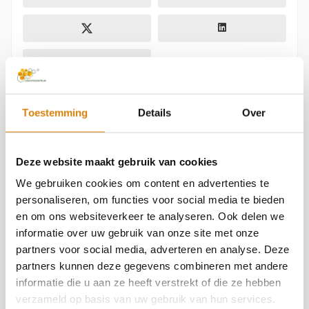
Toestemming
Details
Over
Over Jaap MolenaarJaap Molenaar is directeur en
oprichter van de Bijenstichting en Bijen
Deze website maakt gebruik van cookies
Educatiecentrum in Vorden en al meer dan 15 jaar
We gebruiken cookies om content en advertenties te
actief betrokken bij de bescherming van wilde
personaliseren, om functies voor social media te bieden
bijen, hommels en biodiversiteit in Nederland.
en om ons websiteverkeer te analyseren. Ook delen we
Vanuit zijn rol binnen de Bijenstichting zet hij zich
informatie over uw gebruik van onze site met onze
partners voor social media, adverteren en analyse. Deze
dagelijks in voor natuureducatie,
partners kunnen deze gegevens combineren met andere
biodiversiteitsherstel en het vergroten van
informatie die u aan ze heeft verstrekt of die ze hebben
bewustwording rondom bestuivers en hun
verzameld op basis van uw gebruik van hun services.