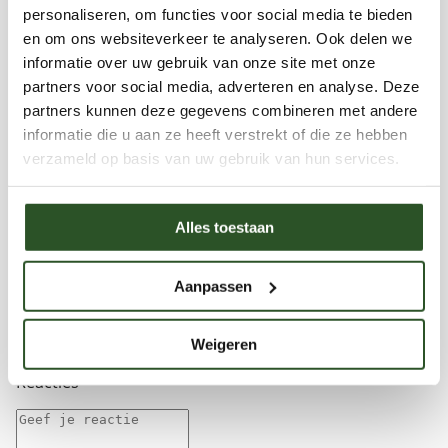
personaliseren, om functies voor social media te bieden
en om ons websiteverkeer te analyseren. Ook delen we
informatie over uw gebruik van onze site met onze
partners voor social media, adverteren en analyse. Deze
Maxime Visser
partners kunnen deze gegevens combineren met andere
30 artikelen
Bekijk profiel
informatie die u aan ze heeft verstrekt of die ze hebben
Mijn naam is Maxime Visser en ik ben 29 jaar. Ik
verzameld op basis van uw gebruik van hun services.
ben als vrijwilliger bij de bijenstichting gestart
omdat ik zag dat tuinen steeds meer aan het
verstenen zijn. Zeker in de stad! Via de
Alles toestaan
bijenstichting wil ik graag mijn steentje bijdragen
om de bijen toch een handje te helpen. Met mijn
blogs en artikelen hoop ik dat jullie ook allemaal
Aanpassen
een bijdrage kunnen leveren aan het helpen van
de bijen!
Weigeren
Bekijk ook
Reacties