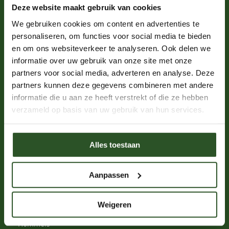
Deze website maakt gebruik van cookies
We gebruiken cookies om content en advertenties te
Kom in actie
personaliseren, om functies voor social media te bieden
en om ons websiteverkeer te analyseren. Ook delen we
Word donateur
informatie over uw gebruik van onze site met onze
Word ambassadeur
partners voor social media, adverteren en analyse. Deze
Webshop
partners kunnen deze gegevens combineren met andere
Word vrijwilliger
informatie die u aan ze heeft verstrekt of die ze hebben
verzameld op basis van uw gebruik van hun services.
Proeflidmaatschap
Leer over bijen
Schrijf je in voor de nieuwsbrief
Alles toestaan
Nalatenschap
Aanpassen
Word een bijenkenner
Weigeren
Solitaire bijen
Hommels