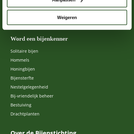
Leer over bijen
Schrijf je in voor de nieuwsbrief
Weigeren
Nalatenschap
Word een bijenkenner
Solitaire bijen
Hommels
Honingbijen
Bijensterfte
Nestelgelegenheid
Bij-vriendelijk beheer
Bestuiving
Drachtplanten
Over de Bijenstichting