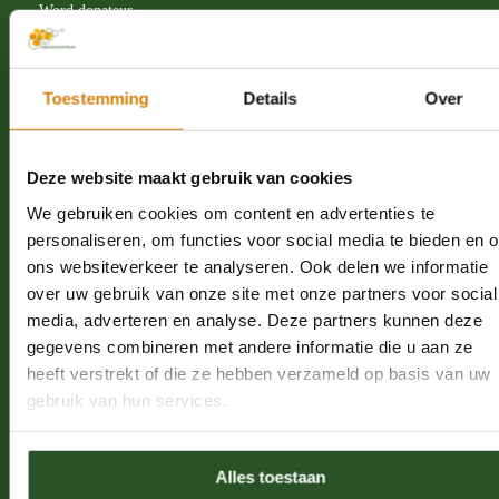
Word donateur
Word ambassadeur
Webshop
Toestemming
Details
Over
Word vrijwilliger
Proeflidmaatschap
Deze website maakt gebruik van cookies
Leer over bijen
Schrijf je in voor de nieuwsbrief
We gebruiken cookies om content en advertenties te
personaliseren, om functies voor social media te bieden en 
Nalatenschap
ons websiteverkeer te analyseren. Ook delen we informatie
over uw gebruik van onze site met onze partners voor social
Word een bijenkenner
media, adverteren en analyse. Deze partners kunnen deze
gegevens combineren met andere informatie die u aan ze
Solitaire bijen
heeft verstrekt of die ze hebben verzameld op basis van uw
Hommels
gebruik van hun services.
Honingbijen
Bijensterfte
Alles toestaan
Nestelgelegenheid