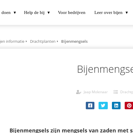
j doen
Help de bij
Voor bedrijven
Leer over bijen
jen informatie
Drachtplanten
Bijenmengsels
Bijenmengse
Jaap Molenaar
Drachtp
Bijenmengsels zijn mengsels van zaden met s