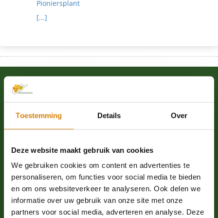
Pioniersplant
[...]
Kom in actie
Word donateur
Toestemming
Details
Over
Word ambassadeur
Webshop
Deze website maakt gebruik van cookies
Word vrijwilliger
We gebruiken cookies om content en advertenties te
Proeflidmaatschap
personaliseren, om functies voor social media te bieden
Leer over bijen
en om ons websiteverkeer te analyseren. Ook delen we
informatie over uw gebruik van onze site met onze
Schrijf je in voor de nieuwsbrief
partners voor social media, adverteren en analyse. Deze
Nalatenschap