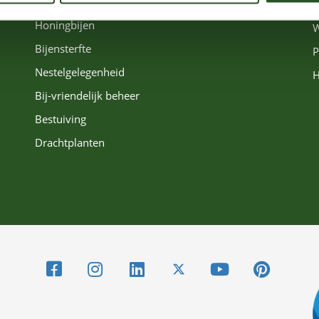
Hommels
V
Honingbijen
W
Bijensterfte
P
Nestelgelegenheid
H
Bij-vriendelijk beheer
Bestuiving
Drachtplanten