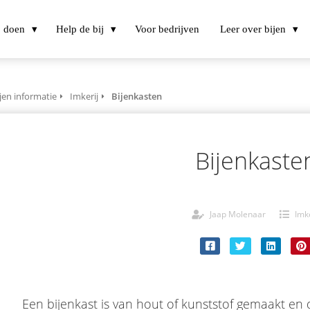
j doen
Help de bij
Voor bedrijven
Leer over bijen
jen informatie
Imkerij
Bijenkasten
Bijenkaste
Jaap Molenaar
Imke
Een bijenkast is van hout of kunststof gemaakt en 