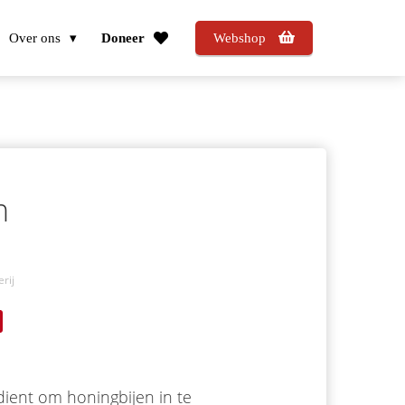
Over ons
Doneer
Webshop
n
rij
dient om honingbijen in te