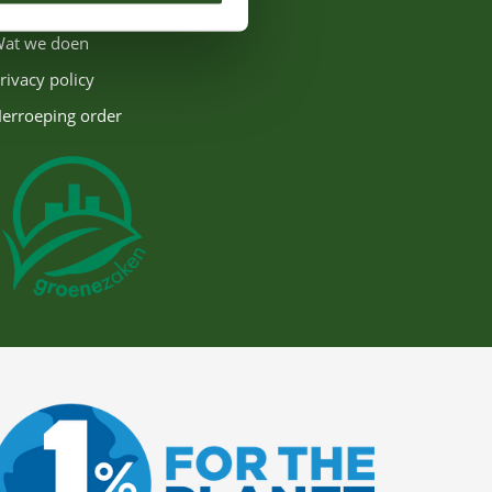
eelgestelde vragen
at we doen
rivacy policy
erroeping order