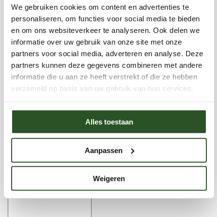
oprichter van de Bijenstichting en Bijen
We gebruiken cookies om content en advertenties te
personaliseren, om functies voor social media te bieden
Educatiecentrum in Vorden en al meer dan 15 jaar
en om ons websiteverkeer te analyseren. Ook delen we
actief betrokken bij de bescherming van wilde
informatie over uw gebruik van onze site met onze
bijen, hommels en biodiversiteit in Nederland.
partners voor social media, adverteren en analyse. Deze
partners kunnen deze gegevens combineren met andere
Vanuit zijn rol binnen de Bijenstichting zet hij zich
informatie die u aan ze heeft verstrekt of die ze hebben
dagelijks in voor natuureducatie,
verzameld op basis van uw gebruik van hun services.
biodiversiteitsherstel en het vergroten van
bewustwording rondom bestuivers en hun
Alles toestaan
Bekijk ook
leefomgeving.Met een achtergrond in biologie,
plantenbiotechnologie en groenbeheer
Aanpassen
Reacties
combineert Jaap praktische natuurkennis met
jarenlange ervaring in educatie, onderzoek en
Weigeren
organisatieontwikkeling. Eerder vervulde hij
leidinggevende functies binnen de groensector,