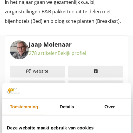
In het najaar gaan we gezamenlijk o.a. bij
zorginstellingen B&B pakketten uit te delen met
bijenhotels (Bed) en biologische planten (Breakfast).
Jaap Molenaar
278 artikelen
Bekijk profiel
website
Toestemming
Details
Over
Over Jaap MolenaarJaap Molenaar is directeur en
Deze website maakt gebruik van cookies