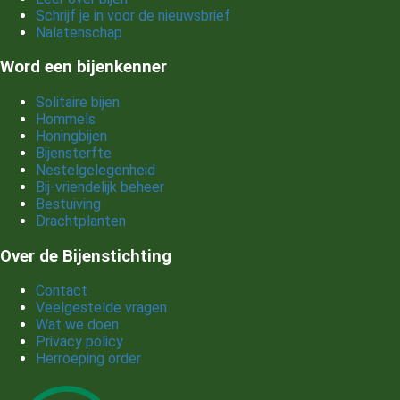
biodiversiteit, natuurinclusief tuinieren en het
Schrijf je in voor de nieuwsbrief
Nalatenschap
belang van bestuivers voor onze
voedselvoorziening en ecosystemen. Daarnaast
Word een bijenkenner
verzorgt hij regelmatig lezingen, workshops en
Solitaire bijen
Hommels
excursies over bijen en natuurbeleving.Met zijn
Honingbijen
blogs wil Jaap mensen inspireren om bewuster om
Bijensterfte
Nestelgelegenheid
te gaan met natuur en zelf bij te dragen aan een
Bij-vriendelijk beheer
Bestuiving
bijvriendelijke leefomgeving.
Drachtplanten
Over de Bijenstichting
Contact
Veelgestelde vragen
Wat we doen
Privacy policy
Herroeping order