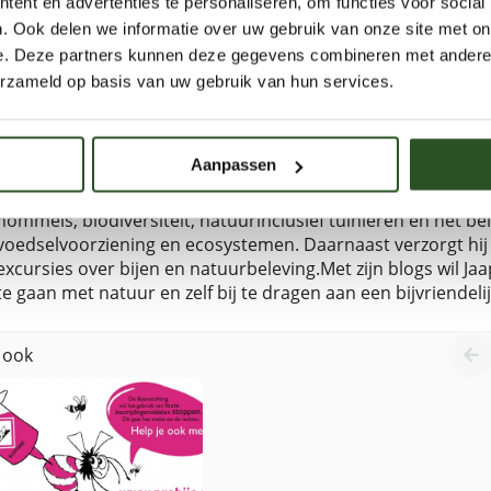
en groenbeheer combineert Jaap praktische natuurkennis me
ent en advertenties te personaliseren, om functies voor social
onderzoek en organisatieontwikkeling. Eerder vervulde hij 
. Ook delen we informatie over uw gebruik van onze site met on
groensector, plantenveredeling en laboratoriumonderzoek, 
e. Deze partners kunnen deze gegevens combineren met andere i
en duurzame ontwikkeling centraal stonden.Als auteur deelt 
erzameld op basis van uw gebruik van hun services.
kennis over wilde bijen, hommels, biodiversiteit, natuurincl
bestuivers voor onze voedselvoorziening en ecosystemen. D
lezingen, workshops en excursies over bijen en natuurbelevi
Aanpassen
inspireren om bewuster om te gaan met natuur en zelf bij te
leefomgeving. Als auteur deelt Jaap toegankelijke en inhoudel
hommels, biodiversiteit, natuurinclusief tuinieren en het b
voedselvoorziening en ecosystemen. Daarnaast verzorgt hij
excursies over bijen en natuurbeleving.Met zijn blogs wil 
te gaan met natuur en zelf bij te dragen aan een bijvriendel
 ook