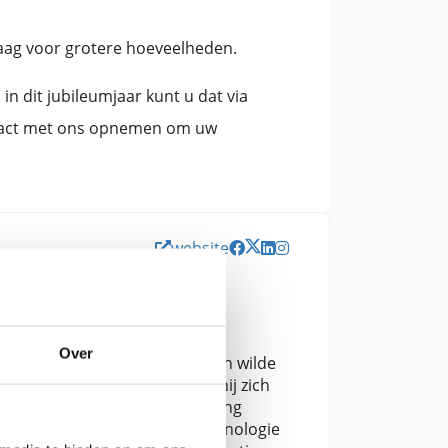
aag voor grotere hoeveelheden.
 in dit jubileumjaar kunt u dat via
tact met ons opnemen om uw
website
an de Bijenstichting en Bijen
Over
trokken bij de bescherming van wilde
 binnen de Bijenstichting zet hij zich
 het vergroten van bewustwording
d in biologie, plantenbiotechnologie