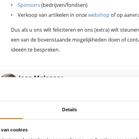
•
Sponsors
(bedrijven/fondsen)
• Verkoop van artikelen in onze
webshop
of op aanvr
Dus als u ons wilt feliciteren en ons (extra) wilt steunen
een van de bovenstaande mogelijkheden doen of con
ideeën te bespreken.
Jaap Molenaar
278 artikelen
Bekijk profiel
Over Jaap MolenaarJaap Molenaar is directeur en oprichter v
Details
Educatiecentrum in Vorden en al meer dan 15 jaar actief be
bijen, hommels en biodiversiteit in Nederland. Vanuit zijn rol
dagelijks in voor natuureducatie, biodiversiteitsherstel en
 van cookies
rondom bestuivers en hun leefomgeving.Met een achtergron