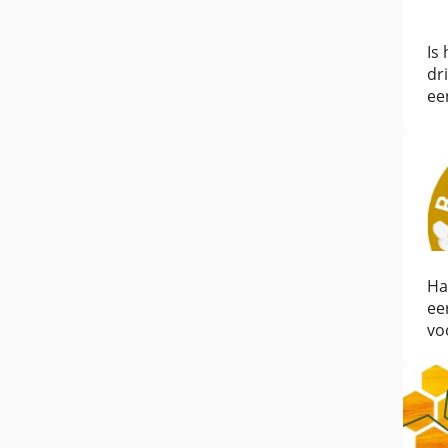
Is
dr
ee
Ha
ee
vo