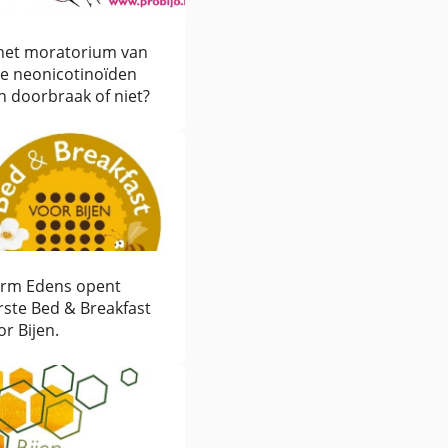
 het moratorium van
ie neonicotinoïden
n doorbraak of niet?
rm Edens opent
rste Bed & Breakfast
or Bijen.