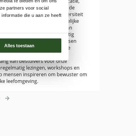
t jarenlange ervaring in educatie,
 media te bieden en om ons
leidinggevende functies binnen de
ze partners voor social
waarbij natuurbeheer, biodiversiteit
nformatie die u aan ze heeft
Jaap toegankelijke en inhoudelijke
usief tuinieren en het belang van
aarnaast verzorgt hij regelmatig
ng.Met zijn blogs wil Jaap mensen
Alles toestaan
 dragen aan een bijvriendelijke
ijke kennis over wilde bijen,
elang van bestuivers voor onze
 regelmatig lezingen, workshops en
Jaap mensen inspireren om bewuster om
ijke leefomgeving.