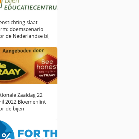
jenstichting slaat
arm: doemscenario
or de Nederlandse bij
tionale Zaaidag 22
ril 2022 Bloemenlint
or de bijen