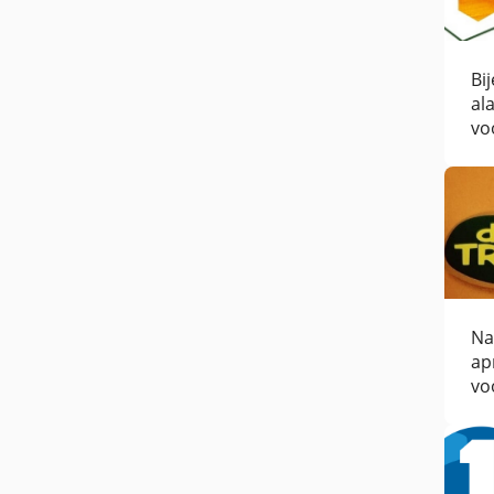
Bi
al
vo
Na
ap
vo