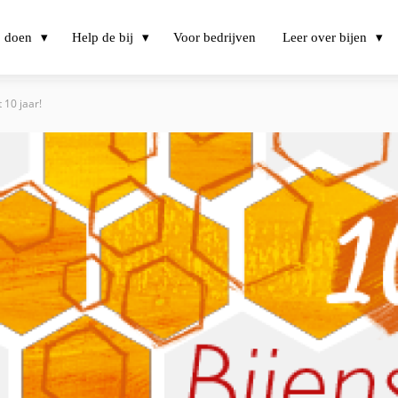
j doen
Help de bij
Voor bedrijven
Leer over bijen
 10 jaar!