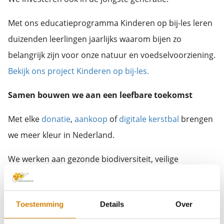
Met ons educatieprogramma Kinderen op bij-les leren
duizenden leerlingen jaarlijks waarom bijen zo
belangrijk zijn voor onze natuur en voedselvoorziening.
Bekijk ons project Kinderen op bij-les.
Samen bouwen we aan een leefbare toekomst
Met elke
donatie
,
aankoop
of
digitale kerstbal
brengen
we meer kleur in Nederland.
We werken aan gezonde biodiversiteit, veilige
leefgebieden voor bijen en hommels, en aan meer
bewustwording bij jong en oud.
Toestemming
Details
Over
Geef deze kerst de toekomst kleur, voor bijen, voor de