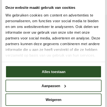
natuur, voor ons allemaal.
Deze website maakt gebruik van cookies
We gebruiken cookies om content en advertenties te
personaliseren, om functies voor social media te bieden
en om ons websiteverkeer te analyseren. Ook delen we
informatie over uw gebruik van onze site met onze
partners voor social media, adverteren en analyse. Deze
partners kunnen deze gegevens combineren met andere
Robin Peeters - Projectleider
informatie die u aan ze heeft verstrekt of die ze hebben
6 artikelen
Bekijk profiel
verzameld op basis van uw gebruik van hun services.
Robin Peeters is projectleider en marketeer bij de
Bijenstichting. Vanuit de Achterhoek werkt zij aan
Alles toestaan
projecten, campagnes en content rondom wilde bijen,
hommels en biodiversiteit. Binnen de Bijenstichting
houdt Robin zich bezig met online marketing, website-
Aanpassen
en webshopbeheer en educatieve projecten.Met een
achtergrond in marketing, duurzaamheid en circulaire
economie schrijft Robin over biodiversiteit,
Weigeren
natuureducatie en praktische manieren waarop