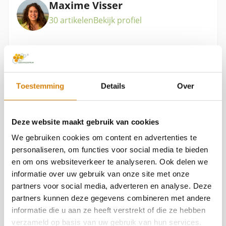
Maxime Visser
30 artikelen
Bekijk profiel
Mijn naam is Maxime Visser en ik ben 29 jaar. Ik
Toestemming
Details
Over
ben als vrijwilliger bij de bijenstichting gestart
omdat ik zag dat tuinen steeds meer aan het
verstenen zijn. Zeker in de stad! Via de
Deze website maakt gebruik van cookies
We gebruiken cookies om content en advertenties te
bijenstichting wil ik graag mijn steentje bijdragen
personaliseren, om functies voor social media te bieden
om de bijen toch een handje te helpen. Met mijn
en om ons websiteverkeer te analyseren. Ook delen we
blogs en artikelen hoop ik dat jullie ook allemaal
informatie over uw gebruik van onze site met onze
partners voor social media, adverteren en analyse. Deze
een bijdrage kunnen leveren aan het helpen van
partners kunnen deze gegevens combineren met andere
de bijen!
informatie die u aan ze heeft verstrekt of die ze hebben
Bekijk ook
verzameld op basis van uw gebruik van hun services.