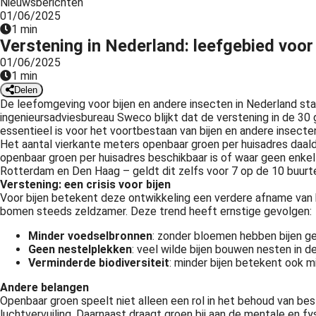
Nieuwsberichten
01/06/2025
1 min
Verstening in Nederland: leefgebied voor 
01/06/2025
1 min
Delen
De leefomgeving voor bijen en andere insecten in Nederland sta
ingenieursadviesbureau Sweco blijkt dat de verstening in de 30 
essentieel is voor het voortbestaan van bijen en andere insecte
Het aantal vierkante meters openbaar groen per huisadres daalde
openbaar groen per huisadres beschikbaar is of waar geen enke
Rotterdam en Den Haag – geldt dit zelfs voor 7 op de 10 buurte
Verstening: een crisis voor bijen
Voor bijen betekent deze ontwikkeling een verdere afname van hu
bomen steeds zeldzamer. Deze trend heeft ernstige gevolgen:
Minder voedselbronnen
: zonder bloemen hebben bijen g
Geen nestelplekken
: veel wilde bijen bouwen nesten in de
Verminderde biodiversiteit
: minder bijen betekent ook m
Andere belangen
Openbaar groen speelt niet alleen een rol in het behoud van b
luchtvervuiling. Daarnaast draagt groen bij aan de mentale en 