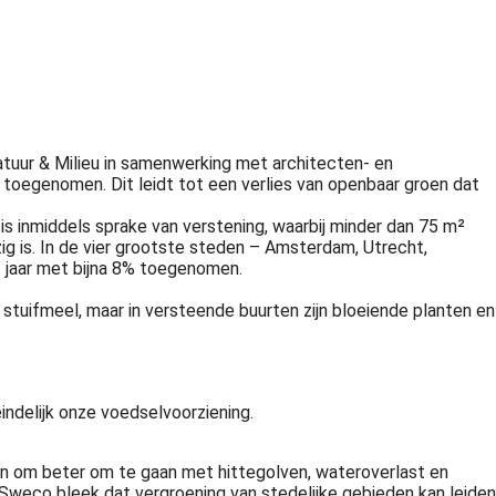
atuur & Milieu in samenwerking met architecten- en
 toegenomen. Dit leidt tot een verlies van openbaar groen dat
is inmiddels sprake van verstening, waarbij minder dan 75 m²
 is. In de vier grootste steden – Amsterdam, Utrecht,
f jaar met bijna 8% toegenomen.
 stuifmeel, maar in versteende buurten zijn bloeiende planten en
indelijk onze voedselvoorziening.
den om beter om te gaan met hittegolven, wateroverlast en
 Sweco bleek dat vergroening van stedelijke gebieden kan leiden