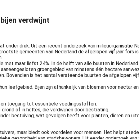
bijen verdwijnt
at onder druk. Uit een recent onderzoek van milieuorganisatie N
grootste gemeenten van Nederland de afgelopen vijf jaar fors is
n.
 met maar liefst 24%. In de helft van alle buurten in Nederland 
l aaneengesloten groengebied van minstens één hectare aanwezig
n. Bovendien is het aantal versteende buurten de afgelopen vij
n leefgebied. Bijen zijn afhankelijk van bloemen voor nectar en
een toegang tot essentiële voedingsstoffen.
 grond of in holtes, die verdwijnen door bestrating.
inder bestuiving, wat gevolgen heeft voor planten, dieren en uite
estuivers, maar biedt ook voordelen voor mensen. Het helpt ste
fysieke gezondheid van stadsbewoners. Uit eerder onderzoek van