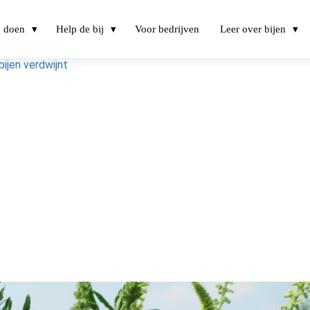
j doen
Help de bij
Voor bedrijven
Leer over bijen
bijen verdwijnt